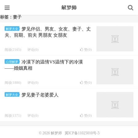
标签：妻子
梦见伴侣、男友、女友、妻子、丈
解梦大全
夫、前期、前夫 男朋友 女朋友
阅读(2165)
评论(0)
赞(
0
)
冷漠下的温情VS温情下的冷漠
心理解梦
——婚姻真相
阅读(1886)
评论(0)
赞(
0
)
梦见妻子老婆爱人
解梦大全
阅读(1571)
评论(0)
赞(
0
)
© 2026
解梦师
冀ICP备11025010号-5