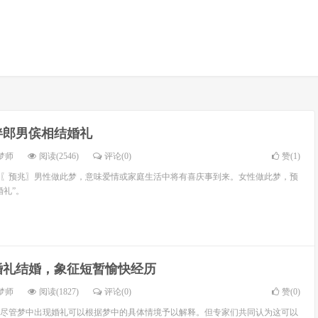
伴郎男傧相结婚礼
梦师
阅读(2546)
评论(0)
赞(
1
)
〖预兆〗男性做此梦，意味爱情或家庭生活中将有喜庆事到来。女性做此梦，预
婚礼”。
婚礼结婚，象征短暂愉快经历
梦师
阅读(1827)
评论(0)
赞(
0
)
尽管梦中出现婚礼可以根据梦中的具体情境予以解释。但专家们共同认为这可以