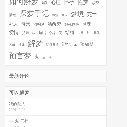
如何解梦
怀孕
性梦
心理
恶梦
婚礼
探梦手记
梦境
死亡
情感
教堂
杀人
死人
母亲
清醒梦
灵魂
清明梦
濒死体验
爱情
结婚
父亲
睡眠
笑
船
猫
穿越
自杀
葬礼
解梦
记忆
预知梦
衣服
裸体
记录梦境
车
预言梦
鬼
鱼
鸟
最新评论
可以解梦
我的魔法
2024-10-02
与“鬼”同行