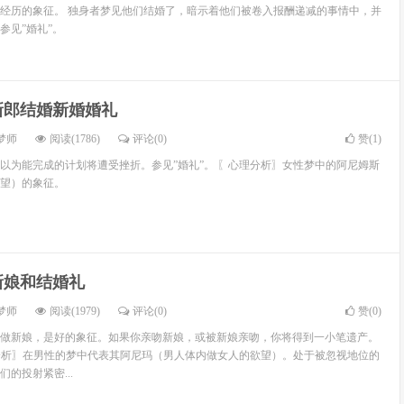
经历的象征。 独身者梦见他们结婚了，暗示着他们被卷入报酬递减的事情中，并
参见”婚礼”。
新郎结婚新婚婚礼
梦师
阅读(1786)
评论(0)
赞(
1
)
以为能完成的计划将遭受挫折。参见”婚礼”。 〖心理分析〗女性梦中的阿尼姆斯
望）的象征。
新娘和结婚礼
梦师
阅读(1979)
评论(0)
赞(
0
)
做新娘，是好的象征。如果你亲吻新娘，或被新娘亲吻，你将得到一小笔遗产。
理分析〗在男性的梦中代表其阿尼玛（男人体内做女人的欲望）。处于被忽视地位的
的投射紧密...