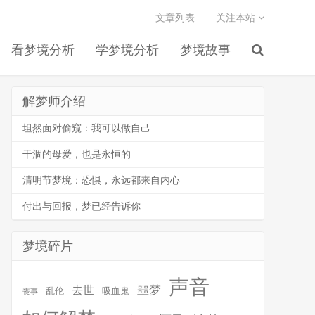
文章列表
关注本站
看梦境分析
学梦境分析
梦境故事
解梦师介绍
坦然面对偷窥：我可以做自己
干涸的母爱，也是永恒的
清明节梦境：恐惧，永远都来自内心
付出与回报，梦已经告诉你
梦境碎片
声音
噩梦
去世
乱伦
吸血鬼
丧事