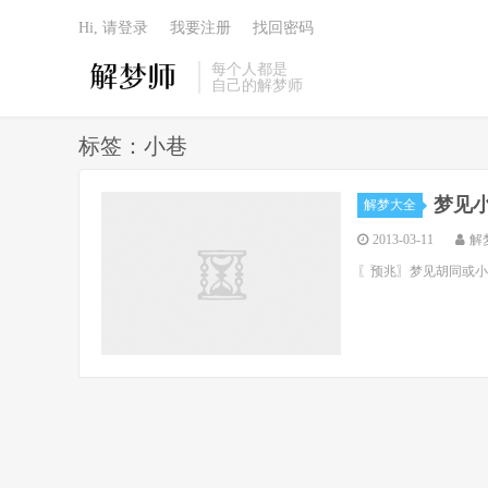
Hi, 请登录
我要注册
找回密码
每个人都是
自己的解梦师
标签：小巷
梦见
解梦大全
2013-03-11
解
〖预兆〗梦见胡同或小