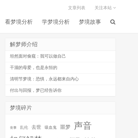
文章列表
关注本站
看梦境分析
学梦境分析
梦境故事
解梦师介绍
坦然面对偷窥：我可以做自己
干涸的母爱，也是永恒的
清明节梦境：恐惧，永远都来自内心
付出与回报，梦已经告诉你
梦境碎片
声音
噩梦
去世
乱伦
吸血鬼
丧事