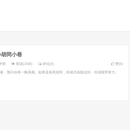
小胡同小巷
梦师
阅读(2048)
评论(0)
赞(
0
)
巷，预示你将一帆风顺。如果是条死胡同，则成功虽能达到，但须艰苦努力。