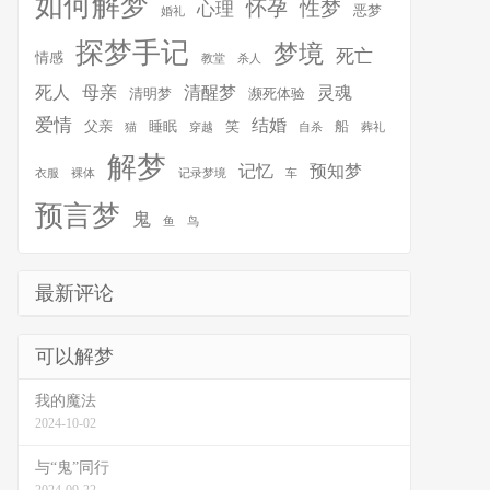
如何解梦
怀孕
性梦
心理
恶梦
婚礼
探梦手记
梦境
死亡
情感
教堂
杀人
死人
母亲
清醒梦
灵魂
清明梦
濒死体验
爱情
结婚
父亲
睡眠
笑
船
猫
穿越
自杀
葬礼
解梦
记忆
预知梦
衣服
裸体
记录梦境
车
预言梦
鬼
鱼
鸟
最新评论
可以解梦
我的魔法
2024-10-02
与“鬼”同行