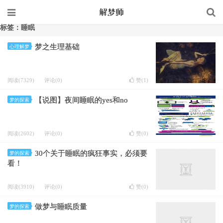
标签：睡眠
梦之生理基础
心理解梦
阅读(7329)
评论(0)
赞(
1
)
【说图】夜间睡眠的yes和no
梦的探索
阅读(2602)
评论(0)
赞(
0
)
30个关于睡眠的疯狂事实，必须要
梦的探索
看！
阅读(3910)
评论(0)
赞(
0
)
做梦与睡眠质量
梦的探索