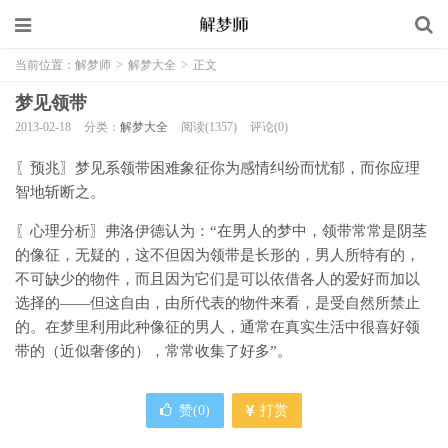
当前位置：
解梦师
>
解梦大全
>
正文
梦见领带
2013-02-18
分类：
解梦大全
阅读(1357)
评论(0)
〖预兆〗梦见系领带困难象征你为感情纠纷而忧郁，而你应理
智地斩断之。
〖心理分析〗弗洛伊德认为：“在男人的梦中，领带常常是阴茎
的像征，无疑的，这不但因为领带是长形的，男人所特有的，
不可缺少的物件，而且因为它们是可以依借各人的爱好而加以
选择的——但这自由，由所代表的物件来看，是受自然所禁止
的。在梦里利用此种像征的男人，通常在真实生活中很喜好领
带的（近似奢侈的），常常收集了好多”。
赞(
0
)
打赏