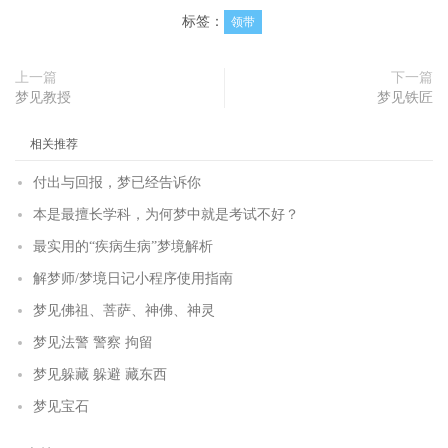
标签：
领带
上一篇
下一篇
梦见教授
梦见铁匠
相关推荐
付出与回报，梦已经告诉你
本是最擅长学科，为何梦中就是考试不好？
最实用的“疾病生病”梦境解析
解梦师/梦境日记小程序使用指南
梦见佛祖、菩萨、神佛、神灵
梦见法警 警察 拘留
梦见躲藏 躲避 藏东西
梦见宝石