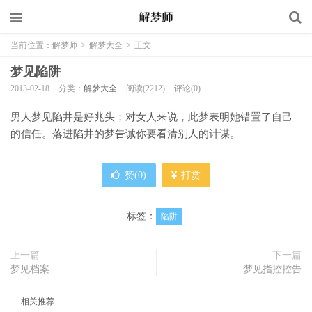
当前位置：
解梦师
>
解梦大全
>
正文
梦见陷阱
2013-02-18
分类：
解梦大全
阅读(2212)
评论(0)
男人梦见陷井是好兆头；对女人来说，此梦表明她错置了自己
的信任。落进陷井的梦告诫你要看清别人的计谋。
赞(
0
)
打赏
标签：
陷阱
上一篇
下一篇
梦见档案
梦见指控控告
相关推荐