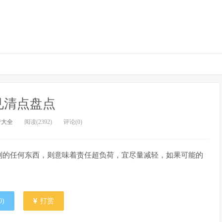
见清点盘点
梦大全
阅读(2392)
评论(0)
别的任何东西，则意味着责任超负荷，宜尽量减轻，如果可能的
0
)
打赏