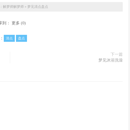
：解梦师
解梦师
»
梦见清点盘点
享到：
更多
(
0
)
：
清点
盘点
下一篇
梦见沐浴洗澡