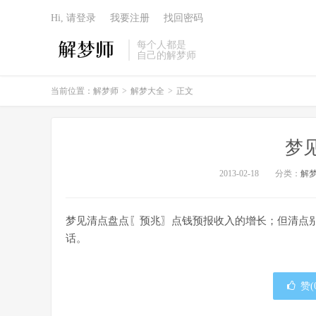
Hi, 请登录
我要注册
找回密码
每个人都是
自己的解梦师
当前位置：
解梦师
>
解梦大全
>
正文
梦
2013-02-18
分类：
解
梦见清点盘点〖预兆〗点钱预报收入的增长；但清点
话。
赞(