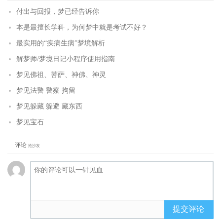
付出与回报，梦已经告诉你
本是最擅长学科，为何梦中就是考试不好？
最实用的“疾病生病”梦境解析
解梦师/梦境日记小程序使用指南
梦见佛祖、菩萨、神佛、神灵
梦见法警 警察 拘留
梦见躲藏 躲避 藏东西
梦见宝石
评论
抢沙发
提交评论