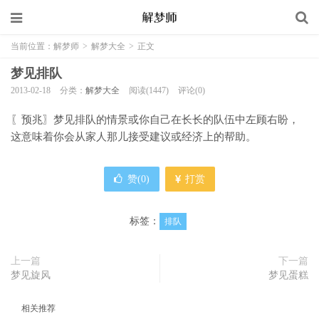
当前位置：
解梦师
>
解梦大全
>
正文
梦见排队
2013-02-18
分类：
解梦大全
阅读(1447)
评论(0)
〖预兆〗梦见排队的情景或你自己在长长的队伍中左顾右盼，
这意味着你会从家人那儿接受建议或经济上的帮助。
赞(
0
)
打赏
标签：
排队
上一篇
下一篇
梦见旋风
梦见蛋糕
相关推荐