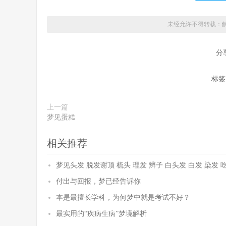
未经允许不得转载：
分
标签
上一篇
梦见蛋糕
相关推荐
梦见头发 脱发谢顶 梳头 理发 辫子 白头发 白发 染发 
付出与回报，梦已经告诉你
本是最擅长学科，为何梦中就是考试不好？
最实用的“疾病生病”梦境解析