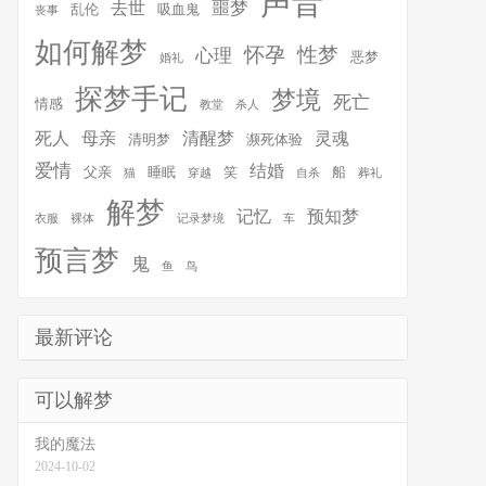
声音
噩梦
去世
乱伦
吸血鬼
丧事
如何解梦
怀孕
性梦
心理
恶梦
婚礼
探梦手记
梦境
死亡
情感
教堂
杀人
死人
母亲
清醒梦
灵魂
清明梦
濒死体验
爱情
结婚
父亲
睡眠
笑
船
猫
穿越
自杀
葬礼
解梦
记忆
预知梦
衣服
裸体
记录梦境
车
预言梦
鬼
鱼
鸟
最新评论
可以解梦
我的魔法
2024-10-02