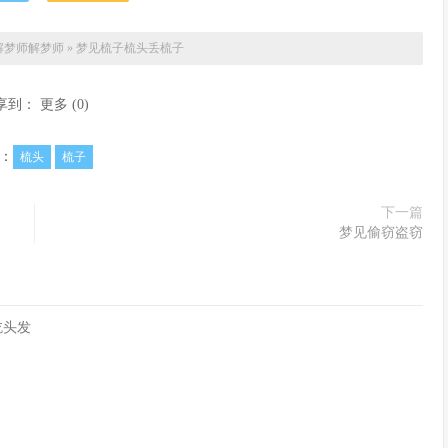
解梦师
解梦师
»
梦见梳子梳头丢梳子
享到：
更多
(
0
)
：
梳头
梳子
下一篇
梦见偷窃盗窃
吃头发