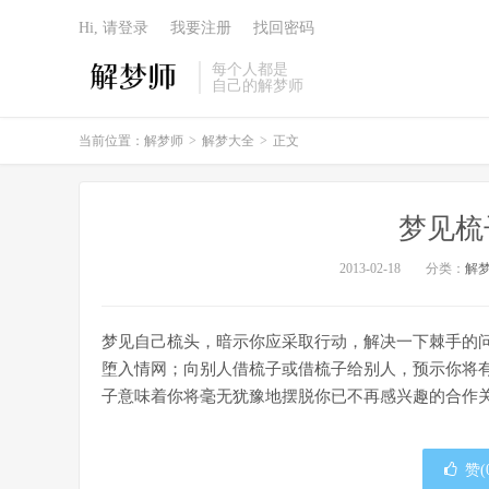
Hi, 请登录
我要注册
找回密码
每个人都是
自己的解梦师
当前位置：
解梦师
>
解梦大全
>
正文
梦见梳
2013-02-18
分类：
解
梦见自己梳头，暗示你应采取行动，解决一下棘手的
堕入情网；向别人借梳子或借梳子给别人，预示你将
子意味着你将毫无犹豫地摆脱你已不再感兴趣的合作
赞(