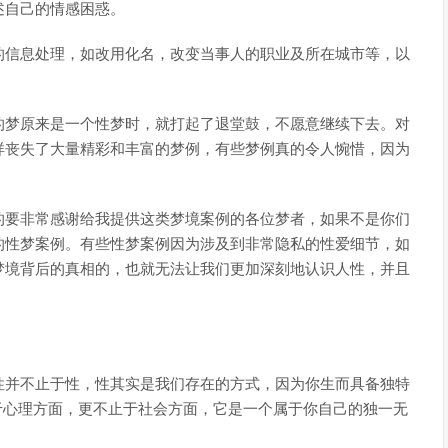
述自己的情感困惑。
的信息处理，如改用化名，改变当事人的职业及所在城市等，以
的梦原来是一个性梦时，就打起了退堂鼓，不愿意继续下去。对
样丧失了大量精彩和丰富的梦例，有些梦例真的令人惋惜，因为
的要非常感谢给我提供这类梦境案例的各位梦者，如果不是你们
的性梦案例。有些性梦案例因为涉及到非常隐私的性爱细节，如
梦境背后的真相的，也就无法让我们更加深刻地认识人性，并且
性并不止于性，性其实是我们存在的方式，因为你生而具备独特
止于心理方面，更不止于社会方面，它是一个属于你自己的独一无