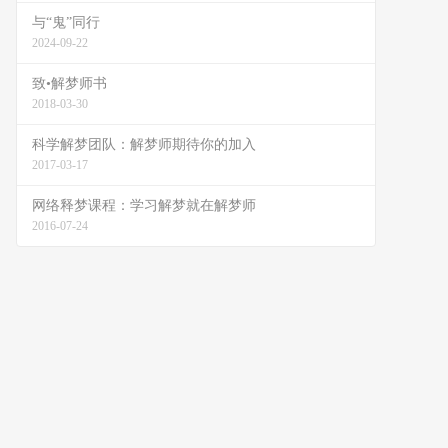
与“鬼”同行
2024-09-22
致•解梦师书
2018-03-30
科学解梦团队：解梦师期待你的加入
2017-03-17
网络释梦课程：学习解梦就在解梦师
2016-07-24