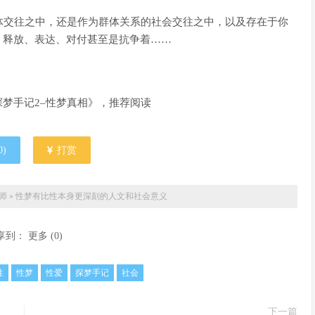
体交往之中，还是作为群体关系的社会交往之中，以及存在于你
、释放、表达、对付甚至是抗争着……
梦手记2–性梦真相》，推荐阅读
0
)
打赏
师
»
性梦有比性本身更深刻的人文和社会意义
享到：
更多
(
0
)
性
性梦
性爱
探梦手记
社会
下一篇