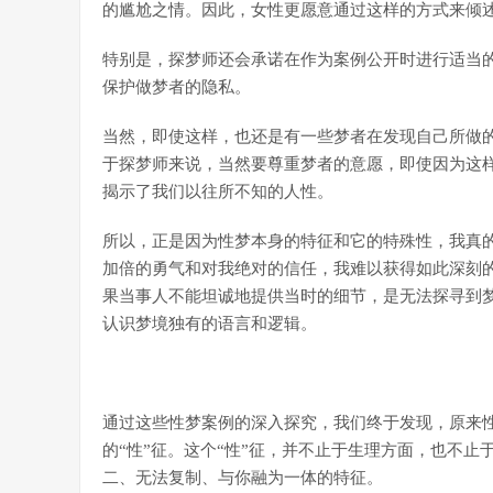
的尴尬之情。因此，女性更愿意通过这样的方式来倾
特别是，探梦师还会承诺在作为案例公开时进行适当
保护做梦者的隐私。
当然，即使这样，也还是有一些梦者在发现自己所做
于探梦师来说，当然要尊重梦者的意愿，即使因为这
揭示了我们以往所不知的人性。
所以，正是因为性梦本身的特征和它的特殊性，我真
加倍的勇气和对我绝对的信任，我难以获得如此深刻
果当事人不能坦诚地提供当时的细节，是无法探寻到
认识梦境独有的语言和逻辑。
通过这些性梦案例的深入探究，我们终于发现，原来
的“性”征。这个“性”征，并不止于生理方面，也不
二、无法复制、与你融为一体的特征。