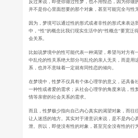
反过来说，即使你做过性梦，也不用惶恐，因为你做
并不是你心里面想要的那个对象，甚至可能完全与性
因为，梦境可以通过性的形式或者非性的形式来表达
中，“性”的概念比我们现实生活中的“性概念”要宽泛
会关系。
比如说梦境中的性可能代表一种渴望，希望与对方有
中乱伦的性关系绝大部分与乱伦的亲人无关，而是用
系，也并不意味着一定就有同性恋的倾向。
在梦境中，性梦不仅具有个体心理学的意义，还具备
一种性或者爱的需求；从社会心理学的角度来说，性
情等亲密的社会关系的需求。
而且，性梦极少指向自己内心真实的渴望对象，而往
让人迷惑的地方。其实对于潜意识来说，是不是内心
泄。所以，即使没有性的对象，甚至完全没有性的行