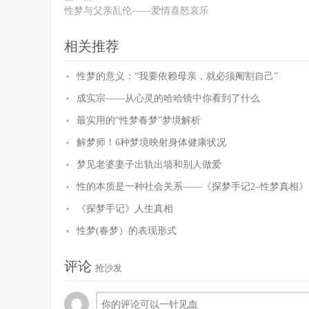
性梦与父亲乱伦——爱情喜怒哀乐
相关推荐
性梦的意义：“我要依赖母亲，就必须阉割自己”
成实宗——从心灵的哈哈镜中你看到了什么
最实用的“性梦春梦”梦境解析
解梦师！6种梦境映射身体健康状况
梦见老婆妻子出轨出墙和别人做爱
性的本质是一种社会关系——《探梦手记2–性梦真相》
《探梦手记》人生真相
性梦(春梦）的表现形式
评论
抢沙发