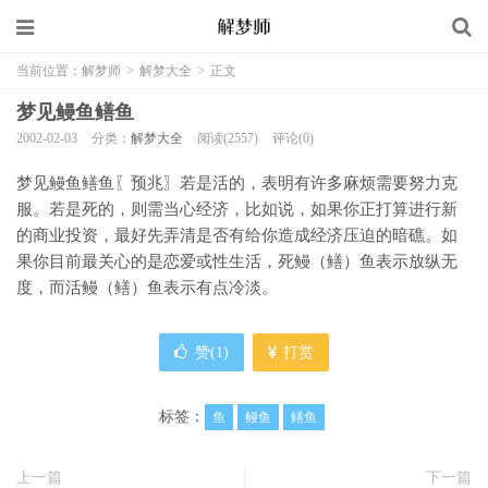
当前位置：
解梦师
>
解梦大全
>
正文
梦见鳗鱼鳝鱼
2002-02-03
分类：
解梦大全
阅读(2557)
评论(0)
梦见鳗鱼鳝鱼〖预兆〗若是活的，表明有许多麻烦需要努力克
服。若是死的，则需当心经济，比如说，如果你正打算进行新
的商业投资，最好先弄清是否有给你造成经济压迫的暗礁。如
果你目前最关心的是恋爱或性生活，死鳗（鳝）鱼表示放纵无
度，而活鳗（鳝）鱼表示有点冷淡。
赞(
1
)
打赏
标签：
鱼
鳗鱼
鳝鱼
上一篇
下一篇