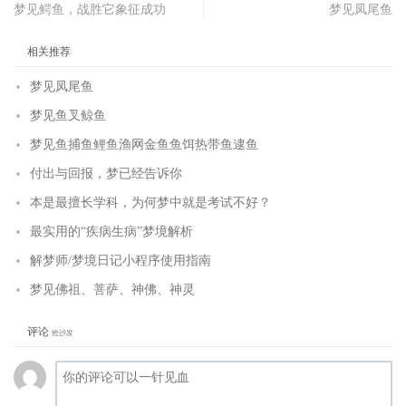
梦见鳄鱼，战胜它象征成功
梦见凤尾鱼
相关推荐
梦见凤尾鱼
梦见鱼叉鲸鱼
梦见鱼捕鱼鲤鱼渔网金鱼鱼饵热带鱼逮鱼
付出与回报，梦已经告诉你
本是最擅长学科，为何梦中就是考试不好？
最实用的“疾病生病”梦境解析
解梦师/梦境日记小程序使用指南
梦见佛祖、菩萨、神佛、神灵
评论
抢沙发