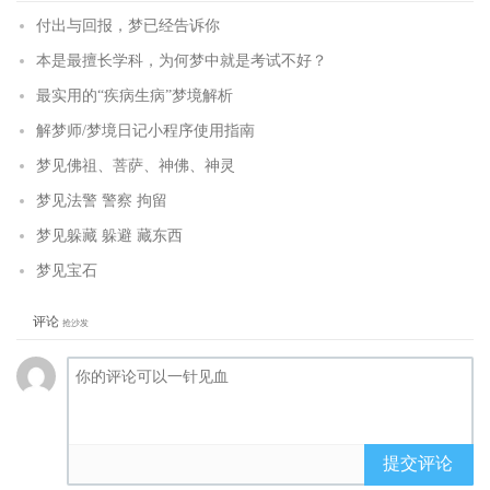
付出与回报，梦已经告诉你
本是最擅长学科，为何梦中就是考试不好？
最实用的“疾病生病”梦境解析
解梦师/梦境日记小程序使用指南
梦见佛祖、菩萨、神佛、神灵
梦见法警 警察 拘留
梦见躲藏 躲避 藏东西
梦见宝石
评论
抢沙发
提交评论