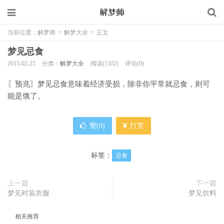
当前位置：
解梦师
>
解梦大全
>
正文
梦见忌食
2013-02-25
分类：
解梦大全
阅读(1502)
评论(0)
〖预兆〗梦见忌食意味着经济受损，除非你平常就忌食，则可
能是饿了。
赞(
0
)
打赏
标签：
忌食
上一篇
下一篇
梦见时装衣服
梦见饮料
相关推荐