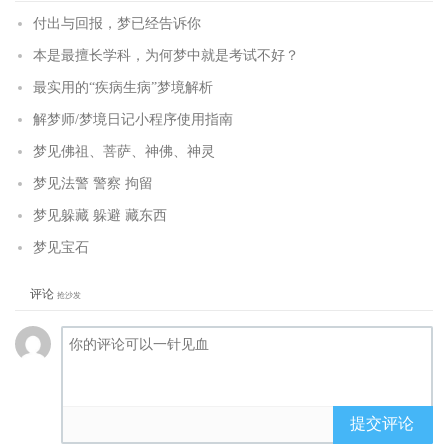
付出与回报，梦已经告诉你
本是最擅长学科，为何梦中就是考试不好？
最实用的“疾病生病”梦境解析
解梦师/梦境日记小程序使用指南
梦见佛祖、菩萨、神佛、神灵
梦见法警 警察 拘留
梦见躲藏 躲避 藏东西
梦见宝石
评论
抢沙发
提交评论