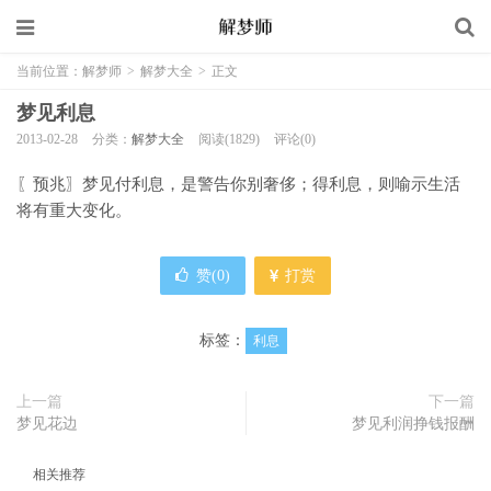
当前位置：
解梦师
>
解梦大全
>
正文
梦见利息
2013-02-28
分类：
解梦大全
阅读(1829)
评论(0)
〖预兆〗梦见付利息，是警告你别奢侈；得利息，则喻示生活
将有重大变化。
赞(
0
)
打赏
标签：
利息
上一篇
下一篇
梦见花边
梦见利润挣钱报酬
相关推荐