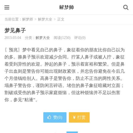
当前位置：
解梦师
>
解梦大全
>
正文
梦见鼻子
2013-03-04
分类：
解梦大全
阅读(1250)
评论(0)
〖预兆〗梦中看见自己的鼻子，象征着你的朋友比你自己以为
的多。擤鼻子预示欢迎减少合同。拧某人鼻子或被人拧，象征
着受到异性的欢迎。肿起的鼻子，预示着富裕和繁荣。但是鼻
子出血则是警告你可能出现财政紧张，并忠告你避免在今后几
个月借钱给别人。高鼻子是警告你，防止不正当的两性关系。
塌鼻子警告你，谨防闲言碎语。堵住的鼻子象征暗藏对立面；
割破或受伤的鼻子预示家庭烦恼，但这种烦恼并不足以伤害
你，参见”粘液”。
赞(
0
)
打赏