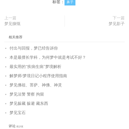
标签：
鼻子
上一篇
下一篇
梦见慷慨
梦见影子
相关推荐
付出与回报，梦已经告诉你
本是最擅长学科，为何梦中就是考试不好？
最实用的“疾病生病”梦境解析
解梦师/梦境日记小程序使用指南
梦见佛祖、菩萨、神佛、神灵
梦见法警 警察 拘留
梦见躲藏 躲避 藏东西
梦见宝石
评论
抢沙发