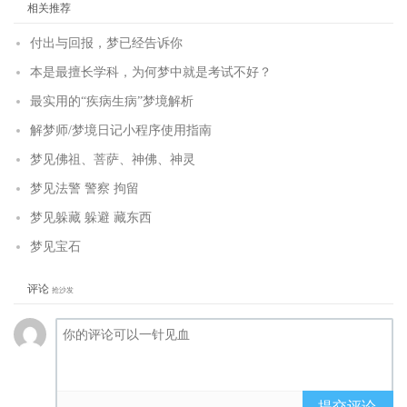
相关推荐
付出与回报，梦已经告诉你
本是最擅长学科，为何梦中就是考试不好？
最实用的“疾病生病”梦境解析
解梦师/梦境日记小程序使用指南
梦见佛祖、菩萨、神佛、神灵
梦见法警 警察 拘留
梦见躲藏 躲避 藏东西
梦见宝石
评论
抢沙发
提交评论