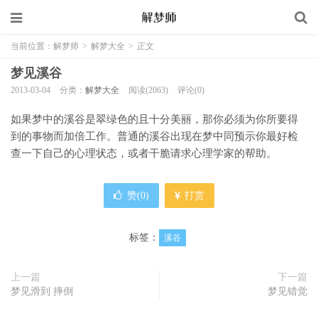
当前位置：
解梦师
>
解梦大全
>
正文
梦见溪谷
2013-03-04
分类：
解梦大全
阅读(2063)
评论(0)
如果梦中的溪谷是翠绿色的且十分美丽，那你必须为你所要得
到的事物而加倍工作。普通的溪谷出现在梦中同预示你最好检
查一下自己的心理状态，或者干脆请求心理学家的帮助。
赞(
0
)
打赏
标签：
溪谷
上一篇
下一篇
梦见滑到 摔倒
梦见错觉