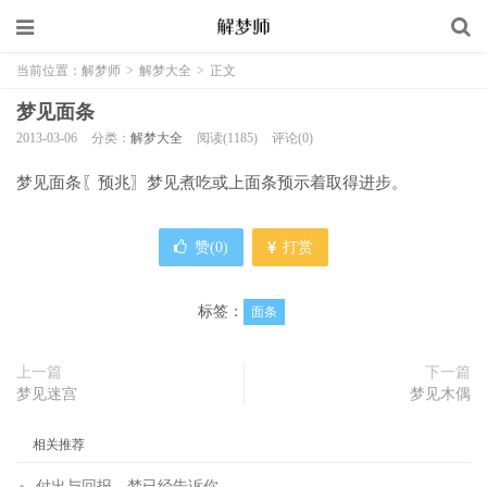
当前位置：
解梦师
>
解梦大全
>
正文
梦见面条
2013-03-06
分类：
解梦大全
阅读(1185)
评论(0)
梦见面条〖预兆〗梦见煮吃或上面条预示着取得进步。
赞(
0
)
打赏
标签：
面条
上一篇
下一篇
梦见迷宫
梦见木偶
相关推荐
付出与回报，梦已经告诉你