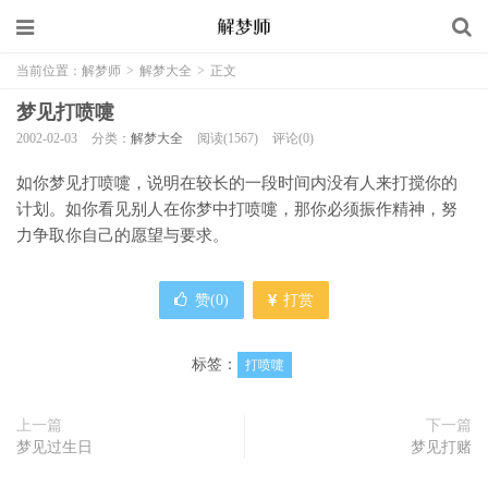
当前位置：
解梦师
>
解梦大全
>
正文
梦见打喷嚏
2002-02-03
分类：
解梦大全
阅读(1567)
评论(0)
如你梦见打喷嚏，说明在较长的一段时间内没有人来打搅你的
计划。如你看见别人在你梦中打喷嚏，那你必须振作精神，努
力争取你自己的愿望与要求。
赞(
0
)
打赏
标签：
打喷嚏
上一篇
下一篇
梦见过生日
梦见打赌