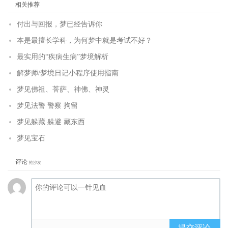
相关推荐
付出与回报，梦已经告诉你
本是最擅长学科，为何梦中就是考试不好？
最实用的“疾病生病”梦境解析
解梦师/梦境日记小程序使用指南
梦见佛祖、菩萨、神佛、神灵
梦见法警 警察 拘留
梦见躲藏 躲避 藏东西
梦见宝石
评论
抢沙发
提交评论