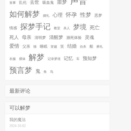
声音
噩梦
去世
乱伦
吸血鬼
丧事
如何解梦
怀孕
性梦
心理
恶梦
婚礼
探梦手记
梦境
死亡
情感
教堂
杀人
死人
母亲
清醒梦
灵魂
清明梦
濒死体验
爱情
结婚
父亲
睡眠
笑
船
猫
穿越
自杀
葬礼
解梦
记忆
预知梦
衣服
裸体
记录梦境
车
预言梦
鬼
鱼
鸟
最新评论
可以解梦
我的魔法
2024-10-02