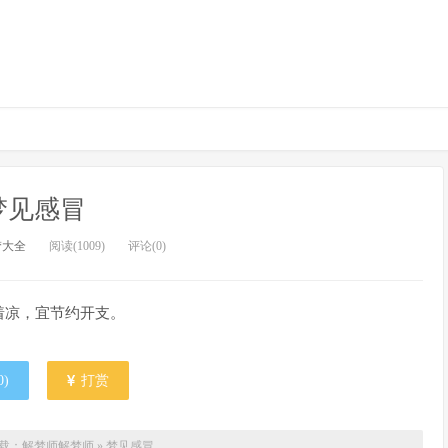
梦见感冒
梦大全
阅读(1009)
评论(0)
着凉，宜节约开支。
0
)
打赏
载：解梦师
解梦师
»
梦见感冒