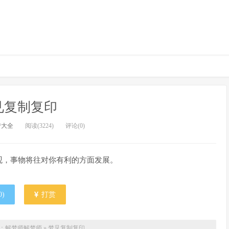
见复制复印
梦大全
阅读(3224)
评论(0)
观，事物将往对你有利的方面发展。
0
)
打赏
：解梦师
解梦师
»
梦见复制复印