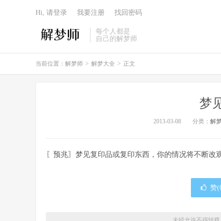
Hi, 请登录
我要注册
找回密码
每个人都是
自己的解梦师
当前位置：
解梦师
>
解梦大全
>
正文
梦
2013-03-08
分类：
解
〖预兆〗梦见复印品或复印东西，你的情况将不断改
赞(
未经允许不得转载