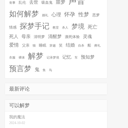
声音
噩梦
去世
乱伦
吸血鬼
丧事
如何解梦
怀孕
性梦
心理
恶梦
婚礼
探梦手记
梦境
死亡
情感
教堂
杀人
死人
母亲
清醒梦
灵魂
清明梦
濒死体验
爱情
结婚
父亲
睡眠
笑
船
猫
穿越
自杀
葬礼
解梦
记忆
预知梦
衣服
裸体
记录梦境
车
预言梦
鬼
鱼
鸟
最新评论
可以解梦
我的魔法
2024-10-02