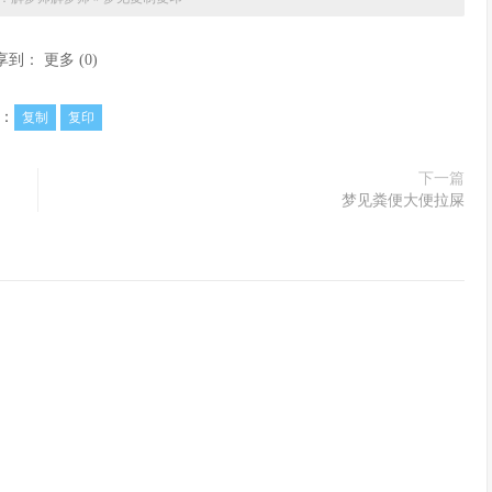
享到：
更多
(
0
)
：
复制
复印
下一篇
梦见粪便大便拉屎