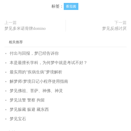
标签：
番茄酱
上一篇
下一篇
梦见多米诺骨牌domino
梦见反感讨厌
相关推荐
付出与回报，梦已经告诉你
本是最擅长学科，为何梦中就是考试不好？
最实用的“疾病生病”梦境解析
解梦师/梦境日记小程序使用指南
梦见佛祖、菩萨、神佛、神灵
梦见法警 警察 拘留
梦见躲藏 躲避 藏东西
梦见宝石