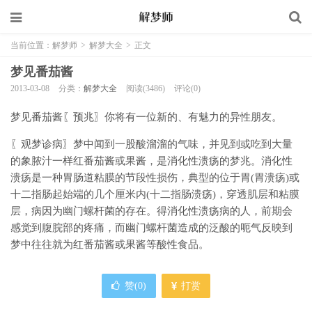
当前位置：
解梦师
>
解梦大全
>
正文
梦见番茄酱
2013-03-08
分类：
解梦大全
阅读(3486)
评论(0)
梦见番茄酱〖预兆〗你将有一位新的、有魅力的异性朋友。
〖观梦诊病〗梦中闻到一股酸溜溜的气味，并见到或吃到大量
的象脓汁一样红番茄酱或果酱，是消化性溃疡的梦兆。消化性
溃疡是一种胃肠道粘膜的节段性损伤，典型的位于胃(胃溃疡)或
十二指肠起始端的几个厘米内(十二指肠溃疡)，穿透肌层和粘膜
层，病因为幽门螺杆菌的存在。得消化性溃疡病的人，前期会
感觉到腹脘部的疼痛，而幽门螺杆菌造成的泛酸的呃气反映到
梦中往往就为红番茄酱或果酱等酸性食品。
赞(
0
)
打赏