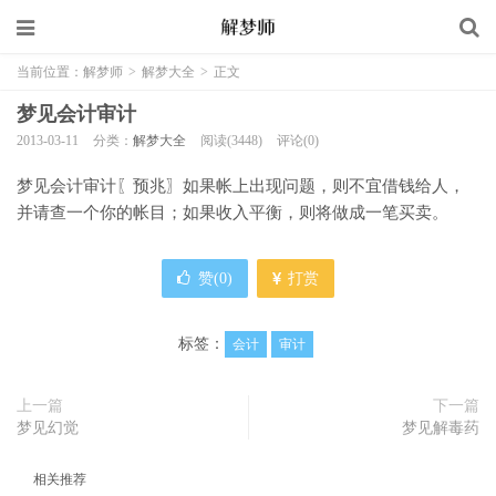
当前位置：
解梦师
>
解梦大全
>
正文
梦见会计审计
2013-03-11
分类：
解梦大全
阅读(3448)
评论(0)
梦见会计审计〖预兆〗如果帐上出现问题，则不宜借钱给人，
并请查一个你的帐目；如果收入平衡，则将做成一笔买卖。
赞(
0
)
打赏
标签：
会计
审计
上一篇
下一篇
梦见幻觉
梦见解毒药
相关推荐