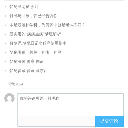
梦见出纳员 会计
付出与回报，梦已经告诉你
本是最擅长学科，为何梦中就是考试不好？
最实用的“疾病生病”梦境解析
解梦师/梦境日记小程序使用指南
梦见佛祖、菩萨、神佛、神灵
梦见法警 警察 拘留
梦见躲藏 躲避 藏东西
评论
抢沙发
提交评论