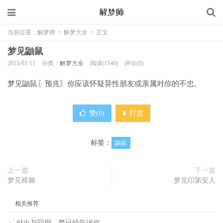
当前位置：
解梦师
>
解梦大全
>
正文
梦见鼬鼠
2013-03-11
分类：
解梦大全
阅读(1546)
评论(0)
梦见鼬鼠〖预兆〗你应该怀疑异性朋友或亲属对你的不忠。
赞(
0
)
打赏
标签：
鼬鼠
上一篇
下一篇
梦见樟脑
梦见印第安人
相关推荐
付出与回报，梦已经告诉你