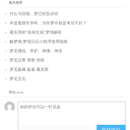
相关推荐
付出与回报，梦已经告诉你
本是最擅长学科，为何梦中就是考试不好？
最实用的“疾病生病”梦境解析
解梦师/梦境日记小程序使用指南
梦见佛祖、菩萨、神佛、神灵
梦见法警 警察 拘留
梦见躲藏 躲避 藏东西
梦见宝石
评论
抢沙发
提交评论