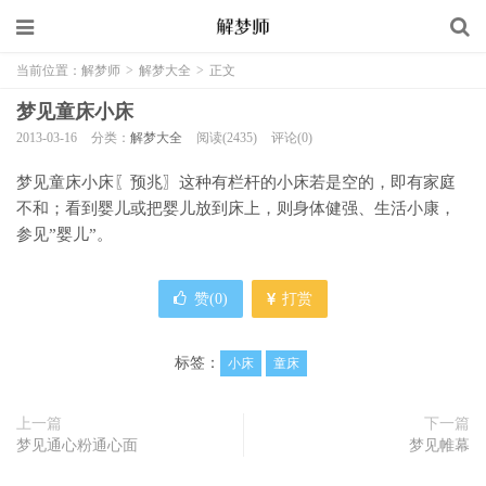
当前位置：
解梦师
>
解梦大全
>
正文
梦见童床小床
2013-03-16
分类：
解梦大全
阅读(2435)
评论(0)
梦见童床小床〖预兆〗这种有栏杆的小床若是空的，即有家庭
不和；看到婴儿或把婴儿放到床上，则身体健强、生活小康，
参见”婴儿”。
赞(
0
)
打赏
标签：
小床
童床
上一篇
下一篇
梦见通心粉通心面
梦见帷幕