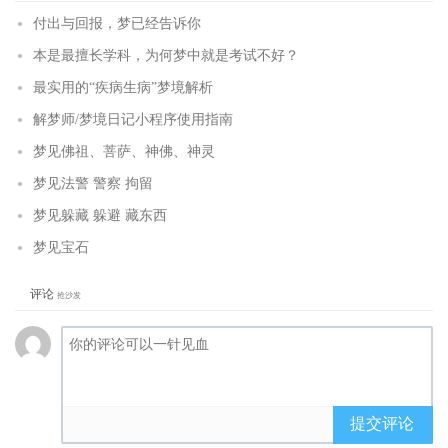
付出与回报，梦已经告诉你
本是最擅长学科，为何梦中就是考试不好？
最实用的“疾病生病”梦境解析
解梦师/梦境日记小程序使用指南
梦见佛祖、菩萨、神佛、神灵
梦见法警 警察 拘留
梦见躲藏 躲避 藏东西
梦见宝石
评论
抢沙发
提交评论