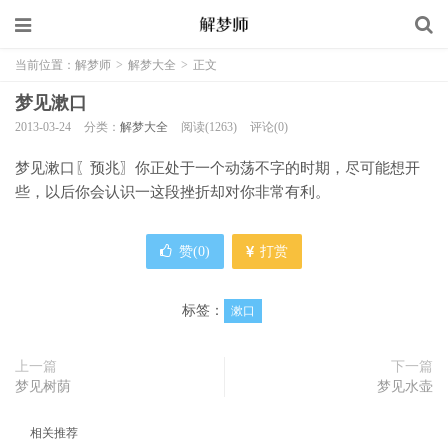
当前位置：
解梦师
>
解梦大全
>
正文
梦见漱口
2013-03-24
分类：
解梦大全
阅读(1263)
评论(0)
梦见漱口〖预兆〗你正处于一个动荡不字的时期，尽可能想开
些，以后你会认识一这段挫折却对你非常有利。
赞(
0
)
打赏
标签：
漱口
上一篇
下一篇
梦见树荫
梦见水壶
相关推荐