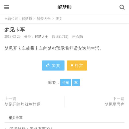
当前位置：
解梦师
>
解梦大全
>
正文
梦见卡车
2013-03-29
分类：
解梦大全
阅读(1712)
评论(0)
梦见开卡车或乘卡车的梦都预示着舒适安逸的生活。
赞(
0
)
打赏
标签：
卡车
车
上一篇
下一篇
梦见开除炒鱿鱼辞退
梦见军号声
相关推荐
梦境解析：半路下车的人