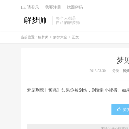
Hi, 请登录
我要注册
找回密码
每个人都是
自己的解梦师
当前位置：
解梦师
>
解梦大全
>
正文
梦
2013-03-30
分类：
解
梦见荆棘〖预兆〗如果你被划伤，则受到小挫折。如
赞(
未经允许不得转载