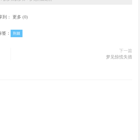
享到：
更多
(
0
)
标签：
荆棘
下一篇
梦见惊慌失措