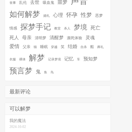
声音
噩梦
去世
乱伦
吸血鬼
丧事
如何解梦
怀孕
性梦
心理
恶梦
婚礼
探梦手记
梦境
死亡
情感
教堂
杀人
死人
母亲
清醒梦
灵魂
清明梦
濒死体验
爱情
结婚
父亲
睡眠
笑
船
猫
穿越
自杀
葬礼
解梦
记忆
预知梦
衣服
裸体
记录梦境
车
预言梦
鬼
鱼
鸟
最新评论
可以解梦
我的魔法
2024-10-02