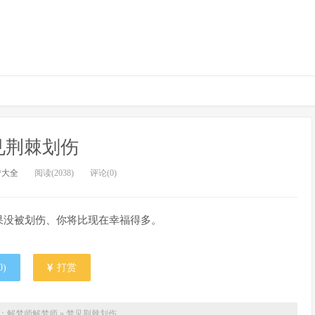
见荆棘划伤
梦大全
阅读(2038)
评论(0)
果没被划伤、你将比现在幸福得多。
0
)
打赏
：解梦师
解梦师
»
梦见荆棘划伤