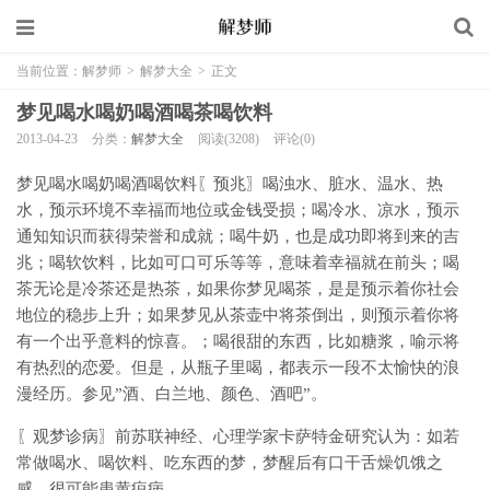
当前位置：
解梦师
>
解梦大全
>
正文
梦见喝水喝奶喝酒喝茶喝饮料
2013-04-23
分类：
解梦大全
阅读(3208)
评论(0)
梦见喝水喝奶喝酒喝饮料〖预兆〗喝浊水、脏水、温水、热
水，预示环境不幸福而地位或金钱受损；喝冷水、凉水，预示
通知知识而获得荣誉和成就；喝牛奶，也是成功即将到来的吉
兆；喝软饮料，比如可口可乐等等，意味着幸福就在前头；喝
茶无论是冷茶还是热茶，如果你梦见喝茶，是是预示着你社会
地位的稳步上升；如果梦见从茶壶中将茶倒出，则预示着你将
有一个出乎意料的惊喜。；喝很甜的东西，比如糖浆，喻示将
有热烈的恋爱。但是，从瓶子里喝，都表示一段不太愉快的浪
漫经历。参见”酒、白兰地、颜色、酒吧”。
〖观梦诊病〗前苏联神经、心理学家卡萨特金研究认为：如若
常做喝水、喝饮料、吃东西的梦，梦醒后有口干舌燥饥饿之
感，很可能患黄疸病。