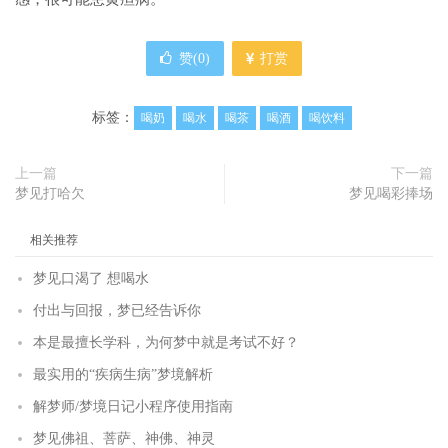
赞(
0
)
打赏
标签：
喝奶
喝水
喝茶
喝酒
喝饮料
上一篇
下一篇
梦见打哈欠
梦见喝彩捧场
相关推荐
梦见口渴了 想喝水
付出与回报，梦已经告诉你
本是最擅长学科，为何梦中就是考试不好？
最实用的“疾病生病”梦境解析
解梦师/梦境日记小程序使用指南
梦见佛祖、菩萨、神佛、神灵