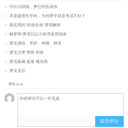
付出与回报，梦已经告诉你
本是最擅长学科，为何梦中就是考试不好？
最实用的“疾病生病”梦境解析
解梦师/梦境日记小程序使用指南
梦见佛祖、菩萨、神佛、神灵
梦见法警 警察 拘留
梦见躲藏 躲避 藏东西
梦见宝石
评论
抢沙发
提交评论