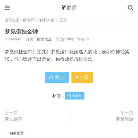
当前位置：
解梦师
>
解梦大全
>
正文
梦见倒挂金钟
2013-05-01
分类：
解梦大全
阅读(2588)
评论(0)
梦见倒挂金钟〖预兆〗梦见这种妩媚迷人的花，表明你神经紧
张，当心因此而出差错。你得放松放松自己。
赞(
1
)
打赏
标签：
倒挂金钟
上一篇
下一篇
梦见癫痫
梦见导游
相关推荐