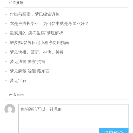
相关推荐
付出与回报，梦已经告诉你
本是最擅长学科，为何梦中就是考试不好？
最实用的“疾病生病”梦境解析
解梦师/梦境日记小程序使用指南
梦见佛祖、菩萨、神佛、神灵
梦见法警 警察 拘留
梦见躲藏 躲避 藏东西
梦见宝石
评论
抢沙发
提交评论