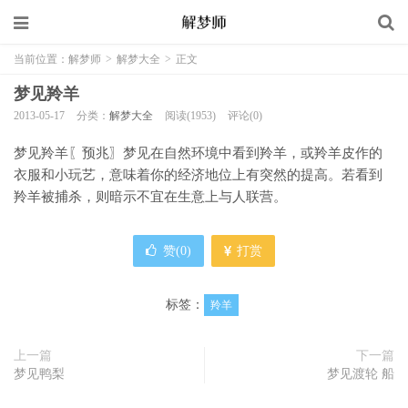
当前位置：
解梦师
>
解梦大全
>
正文
梦见羚羊
2013-05-17
分类：
解梦大全
阅读(1953)
评论(0)
梦见羚羊〖预兆〗梦见在自然环境中看到羚羊，或羚羊皮作的
衣服和小玩艺，意味着你的经济地位上有突然的提高。若看到
羚羊被捕杀，则暗示不宜在生意上与人联营。
赞(
0
)
打赏
标签：
羚羊
上一篇
下一篇
梦见鸭梨
梦见渡轮 船