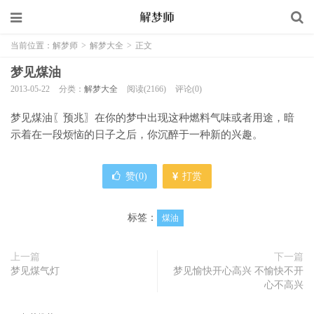
当前位置：
解梦师
>
解梦大全
>
正文
梦见煤油
2013-05-22
分类：
解梦大全
阅读(2166)
评论(0)
梦见煤油〖预兆〗在你的梦中出现这种燃料气味或者用途，暗
示着在一段烦恼的日子之后，你沉醉于一种新的兴趣。
赞(
0
)
打赏
标签：
煤油
上一篇
下一篇
梦见煤气灯
梦见愉快开心高兴 不愉快不开
心不高兴