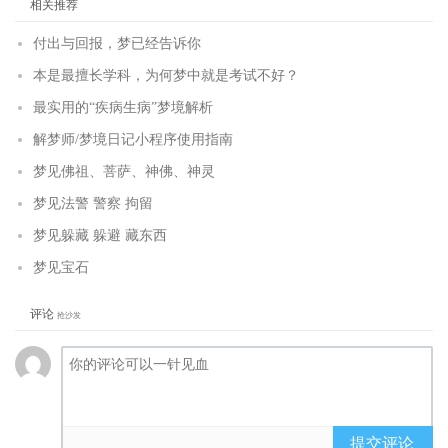
相关推荐
付出与回报，梦已经告诉你
本是最擅长学科，为何梦中就是考试不好？
最实用的“疾病生病”梦境解析
解梦师/梦境日记小程序使用指南
梦见佛祖、菩萨、神佛、神灵
梦见法警 警察 拘留
梦见躲藏 躲避 藏东西
梦见宝石
评论
抢沙发
提交评论