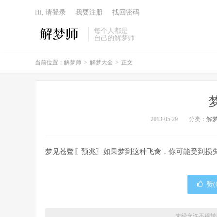
Hi, 请登录
我要注册
找回密码
每个人都是
自己的解梦师
当前位置：
解梦师
>
解梦大全
>
正文
2013-05-29
分类：
解
梦见苍鹭〖预兆〗如果梦到这种飞禽，你可能受到损
赞(
未经允许不得转