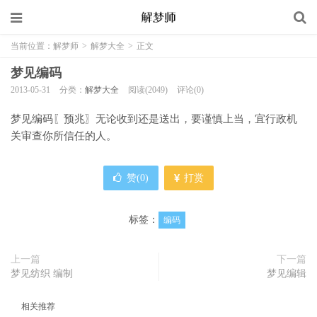
当前位置：
解梦师
>
解梦大全
>
正文
梦见编码
2013-05-31
分类：
解梦大全
阅读(2049)
评论(0)
梦见编码〖预兆〗无论收到还是送出，要谨慎上当，宜行政机
关审查你所信任的人。
赞(
0
)
打赏
标签：
编码
上一篇
下一篇
梦见纺织 编制
梦见编辑
相关推荐