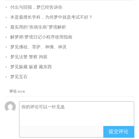
付出与回报，梦已经告诉你
本是最擅长学科，为何梦中就是考试不好？
最实用的“疾病生病”梦境解析
解梦师/梦境日记小程序使用指南
梦见佛祖、菩萨、神佛、神灵
梦见法警 警察 拘留
梦见躲藏 躲避 藏东西
梦见宝石
评论
抢沙发
提交评论