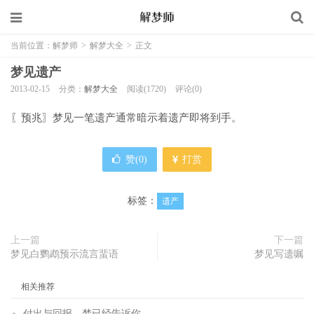
当前位置：
解梦师
>
解梦大全
>
正文
梦见遗产
2013-02-15
分类：
解梦大全
阅读(1720)
评论(0)
〖预兆〗梦见一笔遗产通常暗示着遗产即将到手。
赞(
0
)
打赏
标签：
遗产
上一篇
下一篇
梦见白鹦鹉预示流言蜚语
梦见写遗嘱
相关推荐
付出与回报，梦已经告诉你