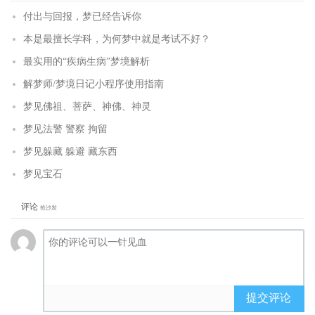
付出与回报，梦已经告诉你
本是最擅长学科，为何梦中就是考试不好？
最实用的“疾病生病”梦境解析
解梦师/梦境日记小程序使用指南
梦见佛祖、菩萨、神佛、神灵
梦见法警 警察 拘留
梦见躲藏 躲避 藏东西
梦见宝石
评论
抢沙发
提交评论