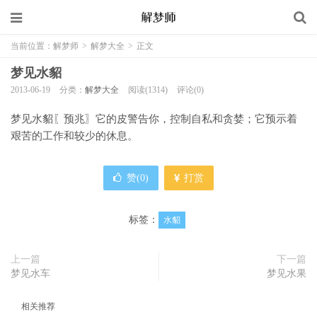
当前位置：
解梦师
>
解梦大全
>
正文
梦见水貂
2013-06-19
分类：
解梦大全
阅读(1314)
评论(0)
梦见水貂〖预兆〗它的皮警告你，控制自私和贪婪；它预示着
艰苦的工作和较少的休息。
赞(
0
)
打赏
标签：
水貂
上一篇
下一篇
梦见水车
梦见水果
相关推荐