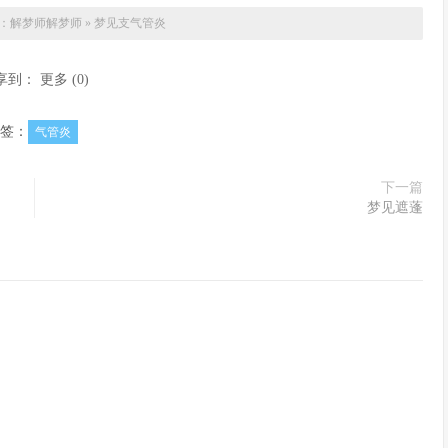
：解梦师
解梦师
»
梦见支气管炎
享到：
更多
(
0
)
签：
气管炎
下一篇
梦见遮蓬