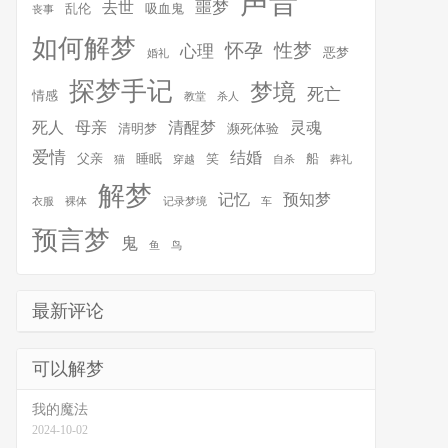
声音
噩梦
去世
乱伦
吸血鬼
丧事
如何解梦
怀孕
性梦
心理
恶梦
婚礼
探梦手记
梦境
死亡
情感
教堂
杀人
死人
母亲
清醒梦
灵魂
清明梦
濒死体验
爱情
结婚
父亲
睡眠
笑
船
猫
穿越
自杀
葬礼
解梦
记忆
预知梦
衣服
裸体
记录梦境
车
预言梦
鬼
鱼
鸟
最新评论
可以解梦
我的魔法
2024-10-02