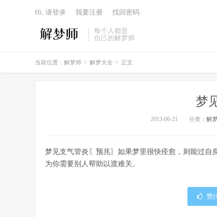
Hi, 请登录
我要注册
找回密码
每个人都是
自己的解梦师
当前位置：
解梦师
>
解梦大全
>
正文
梦
2013-06-21
分类：
解
梦见支气管炎〖预兆〗如果梦里很快痊愈，则能过自
为你需要别人帮助以渡难关。
赞(