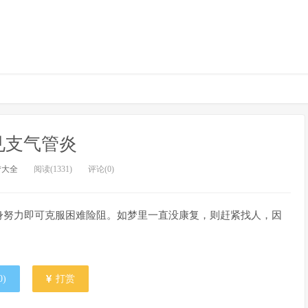
见支气管炎
梦大全
阅读(1331)
评论(0)
身努力即可克服困难险阻。如梦里一直没康复，则赶紧找人，因
0
)
打赏