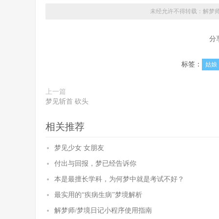
未经允许不得转载：解梦
分
标签：
姑娘
上一篇
梦见斩首 砍头
相关推荐
梦见少女 女朋友
付出与回报，梦已经告诉你
本是最擅长学科，为何梦中就是考试不好？
最实用的“疾病生病”梦境解析
解梦师/梦境日记小程序使用指南