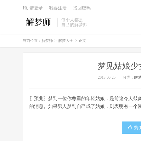
Hi, 请登录
我要注册
找回密码
每个人都是
自己的解梦师
当前位置：
解梦师
>
解梦大全
>
正文
梦见姑娘少
2013-06-25
分类：
解
〖预兆〗梦到一位你尊重的年轻姑娘，是前途令人鼓
的消息。如果男人梦到自己成了姑娘，则表明有一个
赞(