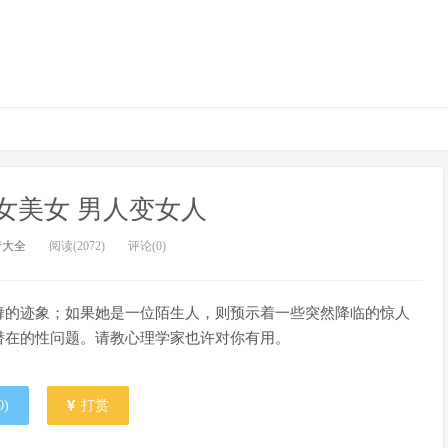
女美女 男人变女人
梦大全
阅读(2072)
评论(0)
舞的迹象；如果她是一位陌生人，则预示着一些突然降临的惊人
潜在的性问题。请教心理学家也许对你有用。
0
)
打赏