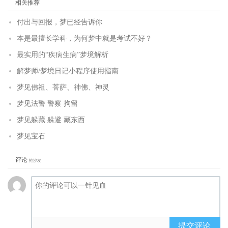
相关推荐
付出与回报，梦已经告诉你
本是最擅长学科，为何梦中就是考试不好？
最实用的“疾病生病”梦境解析
解梦师/梦境日记小程序使用指南
梦见佛祖、菩萨、神佛、神灵
梦见法警 警察 拘留
梦见躲藏 躲避 藏东西
梦见宝石
评论
抢沙发
提交评论