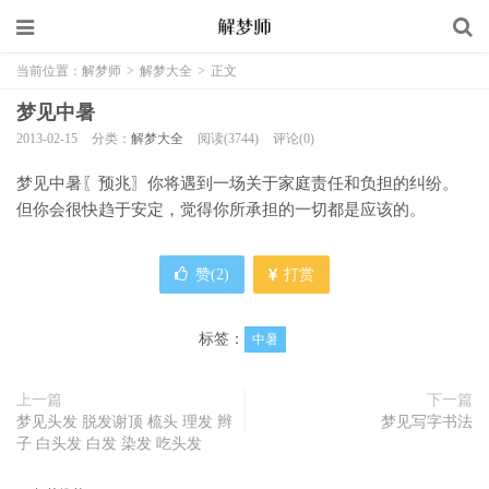
当前位置：
解梦师
>
解梦大全
>
正文
梦见中暑
2013-02-15
分类：
解梦大全
阅读(3744)
评论(0)
梦见中暑〖预兆〗你将遇到一场关于家庭责任和负担的纠纷。
但你会很快趋于安定，觉得你所承担的一切都是应该的。
赞(
2
)
打赏
标签：
中暑
上一篇
下一篇
梦见头发 脱发谢顶 梳头 理发 辫
梦见写字书法
子 白头发 白发 染发 吃头发