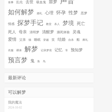
声音
噩梦
去世
乱伦
吸血鬼
丧事
如何解梦
怀孕
性梦
心理
恶梦
婚礼
探梦手记
梦境
死亡
情感
教堂
杀人
死人
母亲
清醒梦
灵魂
清明梦
濒死体验
爱情
结婚
父亲
睡眠
笑
船
猫
穿越
自杀
葬礼
解梦
记忆
预知梦
衣服
裸体
记录梦境
车
预言梦
鬼
鱼
鸟
最新评论
可以解梦
我的魔法
2024-10-02