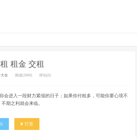
租 租金 交租
梦大全
阅读(2069)
评论(0)
明你会进入一段财力紧缩的日子；如果你付租多，可能你要心境不
，不期之利就会来临。
0
)
打赏