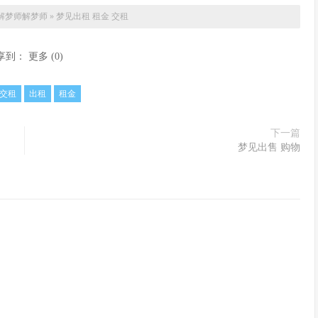
解梦师
解梦师
»
梦见出租 租金 交租
享到：
更多
(
0
)
交租
出租
租金
下一篇
梦见出售 购物