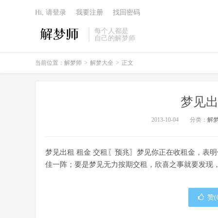
Hi, 请登录
我要注册
找回密码
每个人都是
自己的解梦师
当前位置：
解梦师
>
解梦大全
>
正文
梦见出
2013-10-04
分类：
解
梦见出租 租金 交租〖预兆〗梦见你正在收租金，表
佳一阵；要是梦见无力按期交租，欣喜之事就要发现
赞(