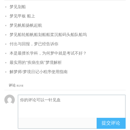
梦见划船
梦见甲板 船上
梦见帆船扬帆起航
梦见船轮船帆船划船船桨沉船码头船队船坞
付出与回报，梦已经告诉你
本是最擅长学科，为何梦中就是考试不好？
最实用的“疾病生病”梦境解析
解梦师/梦境日记小程序使用指南
评论
抢沙发
提交评论