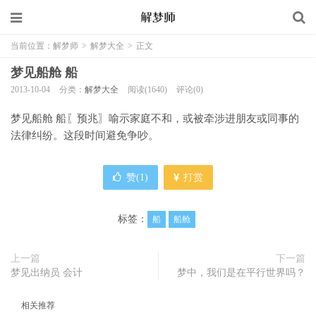
当前位置：
解梦师
>
解梦大全
>
正文
梦见船舱 船
2013-10-04
分类：
解梦大全
阅读(1640)
评论(0)
梦见船舱 船〖预兆〗喻示家庭不和，或被牵涉进朋友或同事的
法律纠纷。这段时间避免争吵。
赞(
1
)
打赏
标签：
船
船舱
上一篇
下一篇
梦见出纳员 会计
梦中，我们是在平行世界吗？
相关推荐