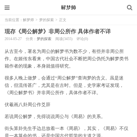
当前位置：
解梦师
>
梦的探索
>
正文
现存《周公解梦》非周公所作 具体作者不详
2014-05-27
分类：
梦的探索
阅读(3455)
评论(0)
从古至今，署名为周公的解梦书为数不少，有些并非周公所
作。在姬传东看来，中国古代社会不断把周公伪托为解梦类书
籍作者的现象，本身就值得研究。
很多人晚上做梦，会通过“周公解梦”查询梦的含义。虽是迷
信，但流传甚广，尤其是在古时。但是，史学家考证发现，
《周公解梦书》并非周公所作，具体作者不详。
伏羲画八卦周公作爻辞
若说周公解梦，先得说说周公与《周易》的关系。
街头算卦先生手边总放着一本《周易》，其实，《周易》不仅
是一本算命的书，还是中国古代哲学的大道之源。