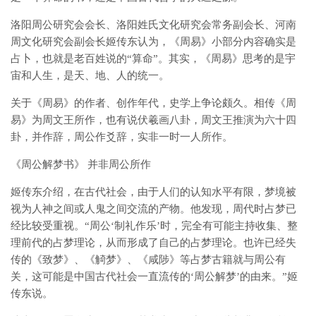
洛阳周公研究会会长、洛阳姓氏文化研究会常务副会长、河南
周文化研究会副会长姬传东认为，《周易》小部分内容确实是
占卜，也就是老百姓说的“算命”。其实，《周易》思考的是宇
宙和人生，是天、地、人的统一。
关于《周易》的作者、创作年代，史学上争论颇久。相传《周
易》为周文王所作，也有说伏羲画八卦，周文王推演为六十四
卦，并作辞，周公作爻辞，实非一时一人所作。
《周公解梦书》 并非周公所作
姬传东介绍，在古代社会，由于人们的认知水平有限，梦境被
视为人神之间或人鬼之间交流的产物。他发现，周代时占梦已
经比较受重视。“周公‘制礼作乐’时，完全有可能主持收集、整
理前代的占梦理论，从而形成了自己的占梦理论。也许已经失
传的《致梦》、《觭梦》、《咸陟》等占梦古籍就与周公有
关，这可能是中国古代社会一直流传的‘周公解梦’的由来。”姬
传东说。