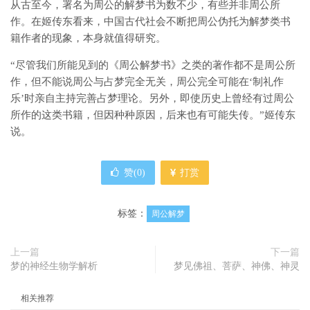
从古至今，署名为周公的解梦书为数不少，有些并非周公所
作。在姬传东看来，中国古代社会不断把周公伪托为解梦类书
籍作者的现象，本身就值得研究。
“尽管我们所能见到的《周公解梦书》之类的著作都不是周公所
作，但不能说周公与占梦完全无关，周公完全可能在‘制礼作
乐’时亲自主持完善占梦理论。另外，即使历史上曾经有过周公
所作的这类书籍，但因种种原因，后来也有可能失传。”姬传东
说。
赞(
0
)
打赏
标签：
周公解梦
上一篇
下一篇
梦的神经生物学解析
梦见佛祖、菩萨、神佛、神灵
相关推荐