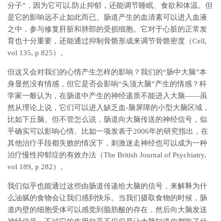
分子”，因为它可以.防止抑郁，还能调节睡眠、食欲和体温。但
是它的影响远不止如此而已。肠道产生的血清素可以进入血液
之中，参与修复肝脏和肺部的受损细胞。它对于心脏的正常发
育也十分重要，还能通过抑制骨骼形成来调节骨骼密度（Cell,
vol 135, p 825）。
但这又会对我们的心情产生怎样的影响？我们的“肠中大脑”本
身显然没有情感，但它是否会影响“头顶大脑”产生的情感？科
学家一般认为，在肠道中产生的神经递质不能进入大脑——虽
然从理论上说，它们可以进入缺乏血-脑屏障的小型大脑区域，
比如下丘脑。但不管怎么说，肠道向大脑传送的神经信号，似
乎确实可以影响心情。比如一项发表于2006年的研究指出，在
其他治疗手段都失败的情况下，刺激迷走神经也可以成为一种
治疗慢性抑郁症的有效办法（The British Journal of Psychiatry,
vol 189, p 282）。
我们似乎也能通过这些由肠道传递给大脑的信号，来解释为什
么油腻的食物会让我们感到快乐。当我们摄取食物的时候，肠
道内壁的细胞受体可以感觉到脂肪酸的存在，然后向大脑发送