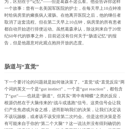
为，区别在于“记忆”——但是葛森不这么看。他会告诉你这样
一个故事：曾有一名美国军医院的护士，在每天早上10点钟准
时给病房里的瘫痪病人灌肠。在他离开医院之后，他的继任者
取消了这套流程。但在第二天早上10点钟，病房里的所有患者
都自动开始进行排便运动。虽然葛森承认，除这则来自于20世
纪60年代的轶事之外，目前还没有任何关于“肠道记忆”的报
告，但是他愿意对此观点抱持开放的态度。
肠道与“直觉”
下一个要讨论的问题就是如何做决策了。“直觉”或“直觉反应”两
个词的英文一个是“gut instinct”，一个是“gut reaction”，都包含
了“gut”——也就是“肠道”。但其实“胃中有蝴蝶”之类的反应，
根源仍然在于大脑传来的“战斗或逃跑”信号。这类信号会让我
们产生焦虑或兴奋之感，进而影响我们的决策，让我们决定该
不该玩蹦极，或者该不该安排第二次约会。但是这些决策是否
有可能来自于你的“第二个大脑”？这一说法并没有得到确切的