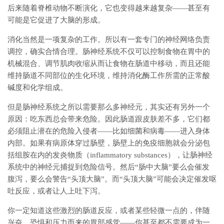
后来随着脊椎动物不断演化，它也变得越来越复杂——甚至有
可能是它促进了大脑的形成。
消化当然是一项复杂的工作。所以有一套专门的神经网络负责
调控，确实合情合理。肠神经系统不仅可以控制食物在胃中的
机械混合、调节肌肉收缩从而让食物在肠道中移动，而且还能
维持肠道不同部位的生化环境，维持消化酶工作所需的正常酸
碱度和化学组成。
但是肠神经系统之所以需要那么多神经元，其实还有另外一个
原因：吃东西总会带来危险。因此肠道跟皮肤差不多，它们都
必须阻止潜在的危险入侵者——比如细菌和病毒——进入身体
内部。如果有病原体穿过肠壁，肠壁上的免疫细胞就会分泌包
括组胺在内的发炎物质（inflammatory substances），让肠神经
系统中的神经元捕捉到危险信号。然后“肠中大脑”要么会催发
腹泻，要么会警告“头顶大脑”。而“头顶大脑”可能会决定催发呕
吐反应，或者让人上吐下泻。
你一定知道这些激烈的肠道反应，或者某些轻微一点的，伴随
兴奋、恐惧和压力而来的胃部感觉——你甚至都不需要成为一