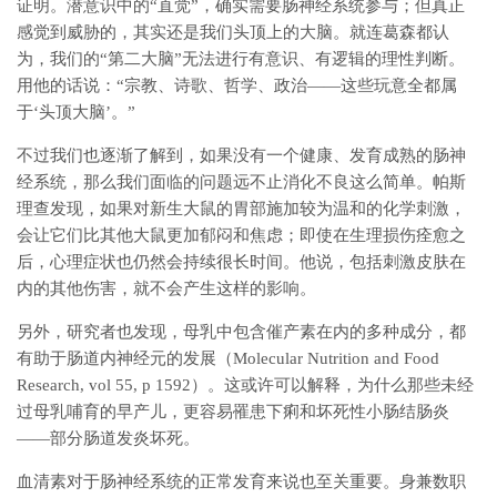
证明。潜意识中的“直觉”，确实需要肠神经系统参与；但真正
感觉到威胁的，其实还是我们头顶上的大脑。就连葛森都认
为，我们的“第二大脑”无法进行有意识、有逻辑的理性判断。
用他的话说：“宗教、诗歌、哲学、政治——这些玩意全都属
于‘头顶大脑’。”
不过我们也逐渐了解到，如果没有一个健康、发育成熟的肠神
经系统，那么我们面临的问题远不止消化不良这么简单。帕斯
理查发现，如果对新生大鼠的胃部施加较为温和的化学刺激，
会让它们比其他大鼠更加郁闷和焦虑；即使在生理损伤痊愈之
后，心理症状也仍然会持续很长时间。他说，包括刺激皮肤在
内的其他伤害，就不会产生这样的影响。
另外，研究者也发现，母乳中包含催产素在内的多种成分，都
有助于肠道内神经元的发展（Molecular Nutrition and Food
Research, vol 55, p 1592）。这或许可以解释，为什么那些未经
过母乳哺育的早产儿，更容易罹患下痢和坏死性小肠结肠炎
——部分肠道发炎坏死。
血清素对于肠神经系统的正常发育来说也至关重要。身兼数职