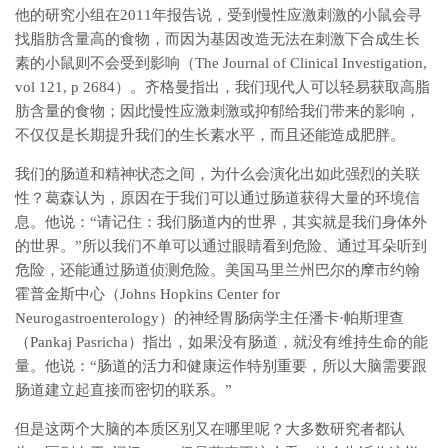
他的研究小组在2011年报告说，受到慢性应激刺激的小鼠会寻
找脂肪含量高的食物，而因为基因改造无法在刺激下合成生长
素的小鼠则不会受到影响（The Journal of Clinical Investigation,
vol 121, p 2684）。齐格曼指出，我们现代人可以轻易获取高脂
肪含量的食物；因此慢性应激刺激或抑郁给我们带来的影响，
不仅仅是长期提升我们的生长素水平，而且还能造成肥胖。
我们的肠道和精神状态之间，为什么会演化出如此强烈的关联
性？葛森认为，原因在于我们可以通过肠道获得大量的环境信
息。他说：“请记住：我们肠道内的世界，其实就是我们身体外
的世界。”所以我们不单可以通过眼睛看到危险、通过耳朵听到
危险，还能通过肠道侦测危险。美国马里兰州巴尔的摩市约翰
霍普金斯中心（Johns Hopkins Center for
Neurogastroenterology）的神经胃肠病学主任潘卡·帕斯理查
（Pankaj Pasricha）指出，如果没有肠道，就没有维持生命的能
量。他说：“肠道的活力和健康运作特别重要，所以大脑需要跟
肠道建立起直接而密切的联系。”
但是这两个大脑的本质区别又在哪里呢？大多数研究者都认