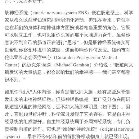
片、巧克力和饼干。
肠神经系统（enteric nervous system ENS）嵌在肠道壁上。科学
家从很久以前就知道它能控制消化运动。但现在看来，它似乎
也在我们的身体和精神健康方面扮演着相当重要的角色。它既
可以独立工作，也可以跟你头顶的那个大脑通力合作。虽然你
意识不到自己的肠道正在进行“思考”，但是肠神经系统确实可
以帮助你察觉环境中的威胁，进而影响你作何反应。纽约市哥
伦比亚长老会医疗中心（Columbia-Presbyterian Medical
Center）的迈克尔·葛森（Michael Gershon）介绍说：“肠道向大
脑发送的大量信息，都会影响我们的幸福感——我们甚至都意
识不到。”
如果你“潜入”人体内部，你肯定能找到大脑，还有那些从脊髓
发出来的末梢神经细胞。但肠神经系统是一套广泛分布在两层
肠道组织里的神经网络，远不如大脑那样明显（如下图）。因
此，直到19世纪中叶，科学家才发现了它的存在。它是自主神
经系统的组成部分。自主神经系统属于外周神经系统，专门负
责控制内脏的运作。它也是“原始的神经系统”（original nervous
system），早在距今5亿年前的首批脊椎动物身上就已经出现。