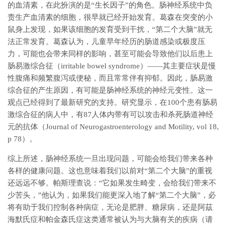
的血清素，在此扮演的是“生长因子”的角色。肠神经系统中负
责生产血清素的细胞，很早就已经开始发育。葛森在突变的小
鼠身上发现，如果该细胞的发育受到干扰，“第二个大脑”就无
法正常发育。葛森认为，儿童早年经历的肠道感染或极度压
力，可能也会带来同样的影响，甚至可能会导致他们以后患上
肠易激综合征（irritable bowel syndrome）——其主要症状是慢
性腹痛和频繁腹泻或便秘，而且常常伴有抑郁。因此，肠易激
综合征的产生原因，有可能是肠神经系统的神经元变性。这一
观点已经得到了最新研究的支持。研究显示，在100个患有肠易
激综合征的病人中，有87人体内带有可以攻击和杀死肠道神经
元的抗体（Journal of Neurogastroenterology and Motility, vol 18,
p 78）。
综上所述，肠神经系统一旦出现问题，可能会给我们带来各种
各样的健康问题。这也意味着我们以前对“第二个大脑”的重视
还远远不够。帕斯理查说：“它如果发生畸变，会给我们带来不
少苦头，”他认为，如果我们能更深入地了解“第二个大脑”，必
将有助于我们控制各种病症，无论是肥胖、糖尿病，还是阿茲
海默氏症和帕金森氏症这类通常被认为与大脑有关的疾病（请