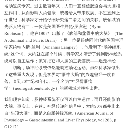
名肠道病专家。过去数百年来，人们一直相信肠道会与大脑相
互作用，从而影响人类健康，或者给人带来疾病。不过直到上
个世纪，科学家才开始仔细研究这二者之间的关联。该领域的
先驱人物有二：一位是美国医生拜伦·罗宾逊（Byron
Robinson），他在1907年出版了《腹部和盆骨中的大脑》（The
Abdominal and Pelvic Brain）；另一位是跟他同时代的英国生理
学家约翰内斯·兰利（Johannis Langley），他发明了“肠神经系
统”这个词。大约就在那个时候，科学家才清楚了解到肠神经系
统可以自主运作；就算把它和大脑的主要连接——迷走神经
——切断，肠神经系统依然能调控消化运动。虽然科学家做出
了这些重大发现，但是学界对“肠中大脑”的兴趣曾经一度衰
落。直到20世纪90年代，一个名为“神经胃肠病
学”（neurogastroenterology）的新领域才横空出世。
我们现在知道，肠神经系统不仅可以自主运作，而且还能影响
大脑。事实上，在迷走神经传递的信号中，大约90%都并非来
自“头顶大脑”，而是来自肠神经系统（American Journal of
Physiology – Gastrointestinal and Liver Physiology, vol 283, p
G1217）。