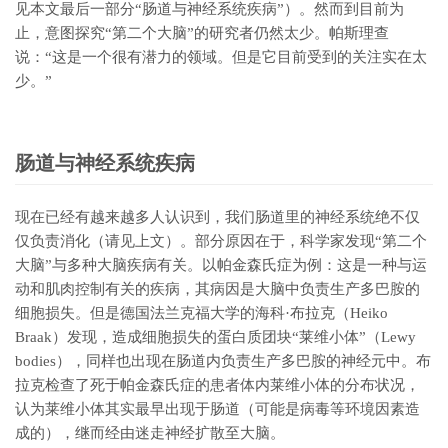
见本文最后一部分“肠道与神经系统疾病”）。然而到目前为
止，意图探究“第二个大脑”的研究者仍然太少。帕斯理查
说：“这是一个很有潜力的领域。但是它目前受到的关注实在太
少。”
肠道与神经系统疾病
现在已经有越来越多人认识到，我们肠道里的神经系统绝不仅
仅负责消化（请见上文）。部分原因在于，科学家发现“第二个
大脑”与多种大脑疾病有关。以帕金森氏症为例：这是一种与运
动和肌肉控制有关的疾病，其病因是大脑中负责生产多巴胺的
细胞损失。但是德国法兰克福大学的海科·布拉克（Heiko
Braak）发现，造成细胞损失的蛋白质团块“莱维小体”（Lewy
bodies），同样也出现在肠道内负责生产多巴胺的神经元中。布
拉克检查了死于帕金森氏症的患者体内莱维小体的分布状况，
认为莱维小体其实最早出现于肠道（可能是病毒等环境因素造
成的），继而经由迷走神经扩散至大脑。