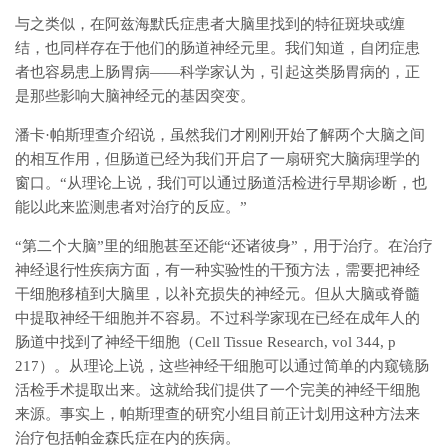
与之类似，在阿兹海默氏症患者大脑里找到的特征斑块或缠
结，也同样存在于他们的肠道神经元里。我们知道，自闭症患
者也容易患上肠胃病——科学家认为，引起这类肠胃病的，正
是那些影响大脑神经元的基因突变。
潘卡·帕斯理查介绍说，虽然我们才刚刚开始了解两个大脑之间
的相互作用，但肠道已经为我们开启了一扇研究大脑病理学的
窗口。“从理论上说，我们可以通过肠道活检进行早期诊断，也
能以此来监测患者对治疗的反应。”
“第二个大脑”里的细胞甚至还能“还诸彼身”，用于治疗。在治疗
神经退行性疾病方面，有一种实验性的干预方法，需要把神经
干细胞移植到大脑里，以补充损失的神经元。但从大脑或脊髓
中提取神经干细胞并不容易。不过科学家现在已经在成年人的
肠道中找到了神经干细胞（Cell Tissue Research, vol 344, p
217）。从理论上说，这些神经干细胞可以通过简单的内窥镜肠
活检手术提取出来。这就给我们提供了一个完美的神经干细胞
来源。事实上，帕斯理查的研究小组目前正计划用这种方法来
治疗包括帕金森氏症在内的疾病。