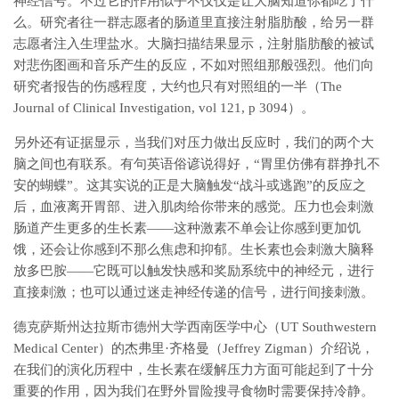
神经信号。不过它的作用似乎不仅仅是让大脑知道你都吃了什
么。研究者往一群志愿者的肠道里直接注射脂肪酸，给另一群
志愿者注入生理盐水。大脑扫描结果显示，注射脂肪酸的被试
对悲伤图画和音乐产生的反应，不如对照组那般强烈。他们向
研究者报告的伤感程度，大约也只有对照组的一半（The
Journal of Clinical Investigation, vol 121, p 3094）。
另外还有证据显示，当我们对压力做出反应时，我们的两个大
脑之间也有联系。有句英语俗谚说得好，“胃里仿佛有群挣扎不
安的蝴蝶”。这其实说的正是大脑触发“战斗或逃跑”的反应之
后，血液离开胃部、进入肌肉给你带来的感觉。压力也会刺激
肠道产生更多的生长素——这种激素不单会让你感到更加饥
饿，还会让你感到不那么焦虑和抑郁。生长素也会刺激大脑释
放多巴胺——它既可以触发快感和奖励系统中的神经元，进行
直接刺激；也可以通过迷走神经传递的信号，进行间接刺激。
德克萨斯州达拉斯市德州大学西南医学中心（UT Southwestern
Medical Center）的杰弗里·齐格曼（Jeffrey Zigman）介绍说，
在我们的演化历程中，生长素在缓解压力方面可能起到了十分
重要的作用，因为我们在野外冒险搜寻食物时需要保持冷静。