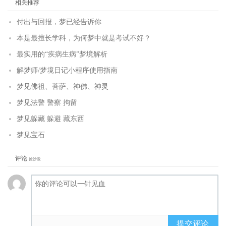
相关推荐
付出与回报，梦已经告诉你
本是最擅长学科，为何梦中就是考试不好？
最实用的“疾病生病”梦境解析
解梦师/梦境日记小程序使用指南
梦见佛祖、菩萨、神佛、神灵
梦见法警 警察 拘留
梦见躲藏 躲避 藏东西
梦见宝石
评论
抢沙发
提交评论