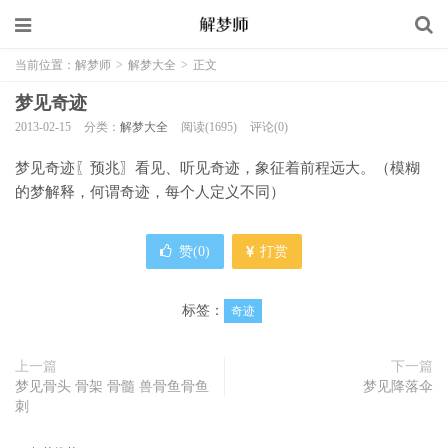
当前位置：
解梦师
>
解梦大全
>
正文
梦见奇迹
2013-02-15
分类：
解梦大全
阅读(1695)
评论(0)
梦见奇迹〖预兆〗看见、听见奇迹，象征着前程远大。（模糊
的梦解释，何谓奇迹，每个人定义不同）
赞(
0
)
打赏
标签：
奇迹
上一篇
下一篇
梦见骨头 骨架 骨髓 兽骨鱼骨鱼
梦见降落伞
刺