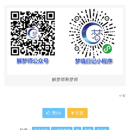
解梦师释梦师
∼V
赞(
0
)
打赏