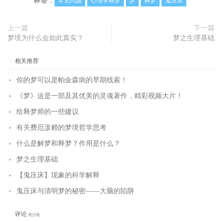
标签：
常见问题
心理学释梦
梦
释梦
鬼压床
上一篇
下一篇
梦境为什么会如此真实？
梦之生理基础
相关推荐
你的梦可以是帕金森病的早期线索！
《梦》这是一部及其优美的灵魂著作，精彩视频大片！
给释梦师的一些建议
有关费厄泼赖的梦境哲学思考
什么是解梦和释梦？作用是什么？
梦之生理基础
【鬼压床】现象的科学解释
鬼压床与清明梦的秘密——大脑的陷阱
评论
抢沙发