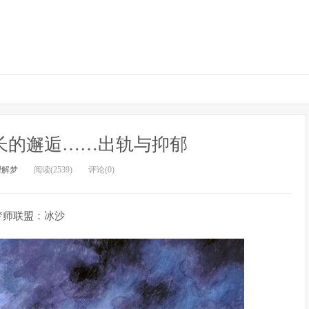
长的邂逅……出轨与抑郁
理解梦
阅读(2539)
评论(0)
梦师联盟：冰沙