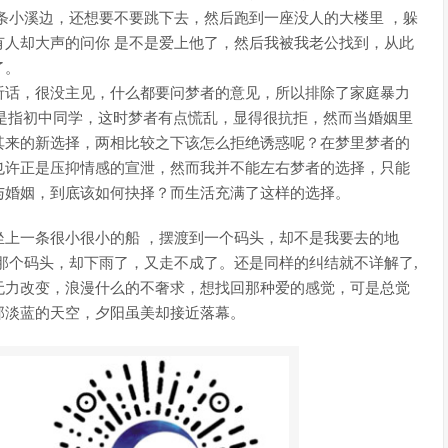
条小溪边，还想要不要跳下去，然后跑到一座没人的大楼里 ，躲
人却大声的问你 是不是爱上他了，然后我被我老公找到，从此
了。
听话，很没主见，什么都要问梦者的意见，所以排除了家庭暴力
不是指初中同学，这时梦者有点慌乱，显得很抗拒，然而当婚姻里
其来的新选择，两相比较之下该怎么拒绝诱惑呢？在梦里梦者的
也许正是压抑情感的宣泄，然而我并不能左右梦者的选择，只能
与婚姻，到底该如何抉择？而生活充满了这样的选择。
上一条很小很小的船 ，摆渡到一个码头，却不是我要去的地
那个码头，却下雨了，又走不成了。还是同样的纠结就不详解了,
无力改变，浪漫什么的不奢求，想找回那种爱的感觉，可是总觉
那淡蓝的天空，夕阳虽美却接近落幕。