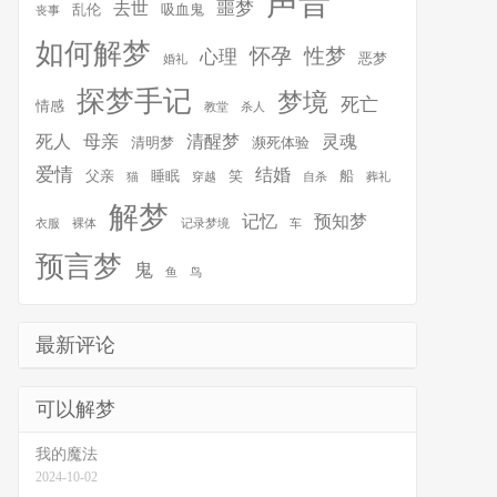
声音
噩梦
去世
乱伦
吸血鬼
丧事
如何解梦
怀孕
性梦
心理
恶梦
婚礼
探梦手记
梦境
死亡
情感
教堂
杀人
死人
母亲
清醒梦
灵魂
清明梦
濒死体验
爱情
结婚
父亲
睡眠
笑
船
猫
穿越
自杀
葬礼
解梦
记忆
预知梦
衣服
裸体
记录梦境
车
预言梦
鬼
鱼
鸟
最新评论
可以解梦
我的魔法
2024-10-02