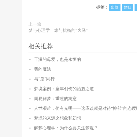
标签：
出轨
婚姻
上一篇
梦与心理学：难与抗衡的“火马”
相关推荐
干涸的母爱，也是永恒的
我的魔法
与“鬼”同行
梦境案例：童年创伤的治愈之道
周易解梦：重瞳的寓意
人世艰难，仍有光明——这应该就是对待“抑郁”的态度
梦境的来源之想象和幻想
解梦心理学：为什么要关注梦境？