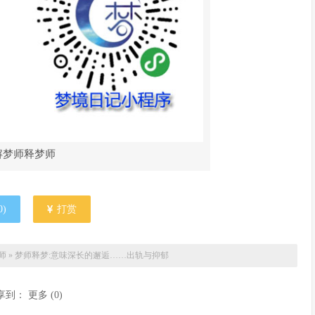
解梦师释梦师
0
)
打赏
师
»
梦师释梦:意味深长的邂逅……出轨与抑郁
享到：
更多
(
0
)