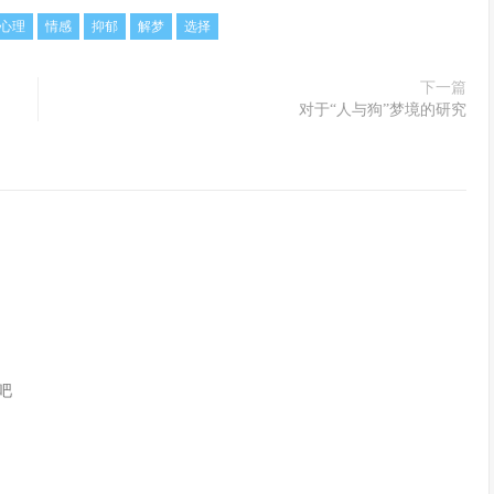
心理
情感
抑郁
解梦
选择
下一篇
对于“人与狗”梦境的研究
吧