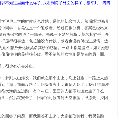
以不知道里面什么样子, 只看到房子外面的样子，很平凡，四四
同学说他上学的时候暗恋过她，是他的初恋情人。然后经过联想
初中同学，香皂也是一个追求者。经过初步分析，答案已经出来
是有所保留的说了一部分。先说一下梦的分析，莫名其妙手上多
一样显得很突然，色拉油没有付钱，梦者也没有付出过感情，然
为她不想放开这段莫名其妙的感情。一路上都是监控，如果她想
能偷偷摸摸的显得很心虚。看不清脸的女性则是梦者的另一面。
现，很少有机会外出。
梦，梦到火山爆发，我们就在那个山上，马上就跑，一路上人越
到了海，前面没路了，回头看火山，很多人死了，我们 往海滩
们往大海的左边跑，有个村庄，里面的人都不知道发生了什么
石头，然后就安全了，回家的时候看到天空很蓝，很漂亮，夕阳
彩的回答了问题，而我回答不上来，大家都取笑我，我哭着跑