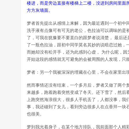
楼进，而是旁边直接有楼梯上二楼，没进到房间里面所
方方灰墙面。
梦者首先提出从感情上来解，因为最近遇到一个初中
洗手液有点像可有可无的老公，色拉油可以调味的是
了，可我在犹豫要不要直白的跟梦者说清楚， 最后还
了一瓶色拉油，跟初中同学莫名其妙的说暗恋过她，
而她却没有松开手，还为此感到心虚， 为什么呢，因
开始这段的感情就无可避免的会被周围的人发现，只
梦者：另一个我被深深的埋藏在心里，不会在家里出
然而事情还没有结束，一个多月后，梦者又做了两个
来越多，跑着跑着突然变成了冬天。还下雪了，然后看
上跑突然海浪很大，很多人手机丢了，人都没事，我
事，我还碰到了女儿，看到旁边很多人在点香拜一块
也很美。
梦到我光着身子，在某个地方排队，我前面那个人精