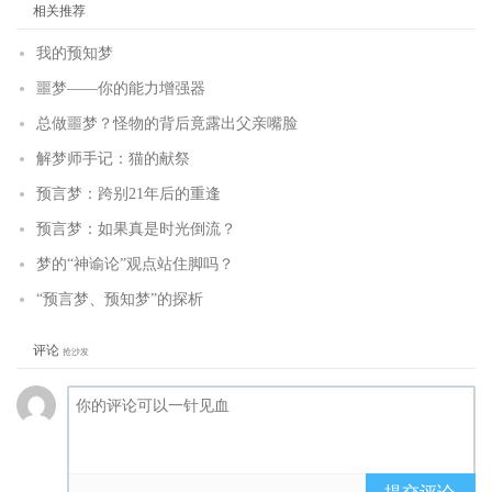
相关推荐
我的预知梦
噩梦——你的能力增强器
总做噩梦？怪物的背后竟露出父亲嘴脸
解梦师手记：猫的献祭
预言梦：跨别21年后的重逢
预言梦：如果真是时光倒流？
梦的“神谕论”观点站住脚吗？
“预言梦、预知梦”的探析
评论
抢沙发