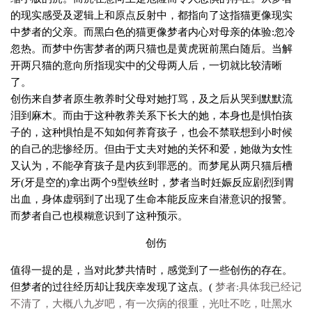
的现实感受及逻辑上和原点反射中，都指向了这指猫更像现实
中梦者的父亲。而黑白色的猫更像梦者内心对母亲的体验:忽冷
忽热。而梦中伤害梦者的两只猫也是黄虎斑前黑白随后。当解
开两只猫的意向所指现实中的父母两人后，一切就比较清晰
了。
创伤来自梦者原生教养时父母对她打骂，及之后从哭到默默流
泪到麻木。而由于这种教养关系下长大的她，本身也是惧怕孩
子的，这种惧怕是不知如何养育孩子，也会不禁联想到小时候
的自己的悲惨经历。但由于丈夫对她的关怀和爱，她做为女性
又认为，不能孕育孩子是内疚到罪恶的。而梦尾从两只猫后槽
牙(牙是空的)拿出两个9型铁丝时，梦者当时妊娠反应剧烈到胃
出血，身体虚弱到了出现了生命本能反应来自潜意识的报警。
而梦者自己也模糊意识到了这种预示。
创伤
值得一提的是，当对此梦共情时，感觉到了一些创伤的存在。
但梦者的过往经历却让我庆幸发现了这点。(
梦者:具体我已经记
不清了，大概八九岁吧，有一次病的很重，光吐不吃，吐黑水