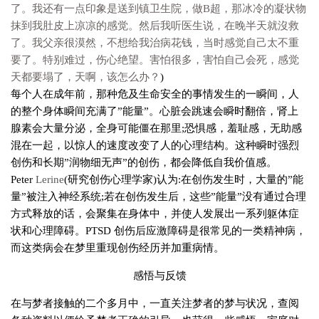
了。我还有一点印象是送到镇卫生院，做B超，那冰冷的凝状物
抹到我肚皮上凉凉的感觉。然后我听医生说，在晚半天就沒救
了。我父亲很漠然，不想给我治病花钱，当时感觉自己太不重
要了。特别难过，伤心绝望。害怕很多，害怕自己会死，感觉
天都要塌了，天啊，该怎么办？
)
每个人在成年前，那种危及生命安全的事情发生的一瞬间，人
的整个身体瞬间充满了”能量”。心脏会跳速会瞬时翻倍，肾上
腺素会大量分泌，全身可能僵在那里;恐惧感，羞耻感，无助感
混在一起，以惊人的速度改变了人的心理结构。这种瞬时强烈
创伤和长期”润物细无声”的创伤，都会降低自我价值感。
Peter
Lerine
(研究创伤心理学家)认为:在创伤发生时，大量的”能
量”被注入神经系统;若在创伤发生后，这些”能量”没有通过合理
方式释放的话，会聚集在身体中，并使人发展出一系列躯体症
状和心理障碍。PTSD 创伤后应激障碍是很常见的一类精神病，
而这类病会在梦里重现创伤经历并加重病情。
感悟与反馈
在与梦者接触的二个多月中，一直关注梦者的梦与状况，查阅