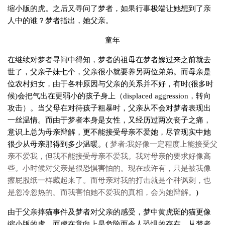
缩小版的虎。之后又寻问了梦者，如果行事极端让她想到了亲
人中的谁？梦者指出，她父亲。
童年
在继续对梦者寻问中得知，梦者的祖母在梦者嫁过来之前就去
世了，父亲子妹七个，父亲很小就要养另两位弟弟。而母亲是
位农村妇女，由于各种原因与父亲的关系并不好，有时(很多时
候)会把气出在更弱小的孩子身上（displaced aggression，转向
攻击）。当父母在对待孩子粗暴时，父亲从不会对梦者表现出
一丝温情。而由于梦者本身是女性，又经历过两次丧子之痛，
意识上总为母亲辩解，更不能接受母亲不爱她，尽管现实中她
很少从母亲那得到多少温暖。(
梦者:我好像一定程度上能接受父
亲不爱我，但我不能接受母亲不爱我。我对母亲的要求好像高
些。小时候对父亲是很恐惧害怕的。现在或许有，只是被我像
擦屁股纸一样藏起来了。而母亲对我的打击就是个种讽刺，也
是忽冷忽热的。而我害怕她不爱我的真相，会为她辩解。
)
由于父亲摔猫事件及梦者对父亲的感受，梦中黄虎斑的猫更像
缩小版的虎。而虎在意向上是危险而令人恐惧的存在。从梦者