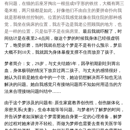
有问题，在猫的后座牙掏出一根扭成9字形的铁丝，大概有两三
毫米粗，两只猫都是如此，好像他们不由自主的要拼命扑向我
就是那根铁丝控制的。位置的话我感觉就像在我住院的那种感
觉，我坐在病床的位置，我左手边是我老公照顾我的地方，也
是一样的位置，只是似乎不是在病房里。
最后我就吓醒了，时
间估计是在夜里2-4点间，做这个梦的时候我身体已经很虚弱
了，饱受折磨，当时我就在想这个梦是不是有什么预示，梦后
大概不到10天，我就因为身体暴瘦支撑不住而放弃了孩子。
梦者简介：女，29岁，与丈夫结婚5年，因孕初期剧吐到胃出
血，身体极弱的情況下放弃过两二孩子。与丈夫的感情很好，
她认为目前是她生命中的一个坎，她迫切想解决而不知也无法
解决的问题。她自我感觉只有接纳问题而不知如何用适当的方
法来合理接纳问题纠结中……
由于这个梦涉及的问题有: 原生家庭教养创伤性，创伤躯体化，
亲密关系(夫妻)，生命本能等等问题。与梦者约了解梦的时间，
并告诉梦者如深解这个梦需要她自身要一定的心理准备，解梦
的过程对她来讲并不轻松。而做为梦师也需要去查有关医学等