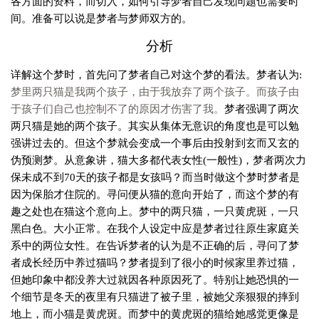
各方面的资料，而切入，如何引导梦者自己发现问题也需要时
间。准备可以说是梦者与梦师双方的。
分析
详解这个梦时，首先问了梦者自己对这个梦的看法。梦者认为:
梦里两只猫是我两个孩子，由于我放弃了两个孩子。而孩子由
于孩子们自己也控制不了的原因才伤害了我。
梦者强调了两次
两只猫是她的两个孩子。其实从集体无意识的角度也是可以勉
强讲过去的。但这个梦就会变成一个事后由投射到玄而又玄的
伪预测梦。从意象讲，猫大多都代表女性(一般性)，梦者两次力
保未成不到70天的孩子都是女孩吗？而当时做这个梦时梦者是
因为保胎才住院的。寻问便从猫的意向开始了，而这个梦的有
趣之处也在猫这个意向上。梦中的两只猫，一只黄虎斑，一只
黑白色。大小正常。在我个人设定中应是梦者过往原生家庭关
系中的两位女性。在告诉梦者的认为是不正确的后，寻问了梦
者成长经历中养过猫吗？梦者提到了很小的时候家里养过猫，
但她印象中都没养大过就因各种原因死了。特别让她恐惧的一
个细节是冬天的夜里有只猫进了被子里，被她父亲狠狠的摔到
地上，而小猫是黄虎斑。而梦中的黄虎斑的猫给她感觉更像是