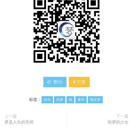
赞(
0
)
打赏
标签：
创伤
恶梦
猫
童年
预言梦
上一篇
下一篇
梦是人生的导师
绘梦的少女