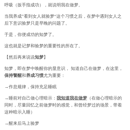
呼吸（扳手指成功），就说明我在做梦。
当我养成”看到女人就验梦“这个习惯之后，在梦中遇到女人之
后下意识验梦只是早晚的问题了。
于是，你便成功的知梦了。
这也就是记梦和验梦的重要性的所在了。
【然后再来说说
知梦
】
知梦，即在梦中唤醒你的显意识， 知道自己在做梦，在这里，
保持警醒
和
养成习惯
尤为重要：
→作息规律，保持充足睡眠
→睡前对自己做心理暗示：
我知道我在做梦
（在做心理暗示的
同时，尽量回忆之前做梦时的感觉，和曾经梦过的场景，带着
这种暗示入睡）
→醒来后马上验梦