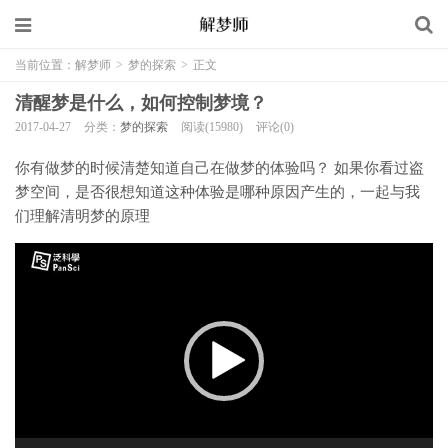
当前位置：
解梦师
>
梦的探索
>
正文
清醒梦是什么，如何控制梦境？
2017-04-27
分类：
梦的探索
阅读(15980)
评论(0)
你有做梦的时候清楚知道自己在做梦的体验吗？ 如果你看过盗
梦空间，是否很想知道这种体验是哪种原因产生的，一起与我
们理解清明梦的原理
视
频
播
放
器