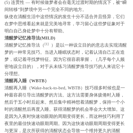
(5) 连贯性 — 有时候做梦者会在毫无过渡时期的情况下，被“瞬
间转移”到梦境中另一个完全不同的地方。
纵使在清醒生活中这些情况的发生十分不适合并且怪异，它们
在梦中思维看起来就是完美地寻常，学习留心这些梦征象对于
明白自己身处梦中十分有帮助。
清醒梦记忆推导法(MILD)
[1]
清醒梦记忆推导法（
）是以一种设立目的的意志去实现清醒
梦的一种常见技巧。当进入睡眠状态时，记着认清自己正在造
梦，或记着寻找梦特征。因为它很容易掌握，（几乎每个人频
密地设立目的），对于从未练习清醒梦推导技巧的人来说它十
分理想。
清醒再入睡（WBTB）
清醒再入睡（Wake-back-to-bed, WBTB）技巧很多时候也是一
种最容易引导出清醒梦的方法。这方法需要身体疲倦时入睡，
然后于五小时后起来。然后集中精神想着清醒梦，保持一个小
时的清醒然后再度入睡。获得清醒梦的机会率会大大增加。这
是因为入夜时快速动眼期的周期变得更长，而这种技巧利用了
夜里的最佳快速动眼期周期。因为这快速动眼期周期变得更长
与更深，是次所获得的清醒状态会导致一个维持更久的清醒