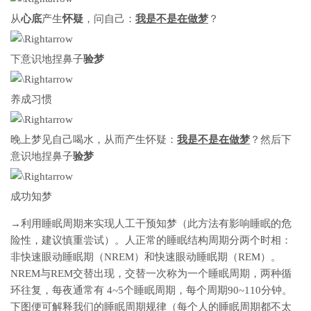
从
心底
产生
怀疑
，问自己：
我是不是在做梦
？
下意识地捏鼻子
验梦
养成习惯
晚上梦见自己喝水，从而产生怀疑：
我是不是在做梦
？然后下
意识地捏鼻子
验梦
成功知梦
→利用睡眠周期来实现人工干预知梦（此方法有影响睡眠的危
险性，建议慎重尝试）。人正常的睡眠结构周期分两个时相：
非快速眼动睡眠期（NREM）和快速眼动睡眠期（REM）。
NREM与REM交替出现，交替一次称为一个睡眠周期，两种循
环往复，每夜通常有 4~5个睡眠周期，每个周期90~110分钟。
下图便可解释我们的睡眠周期规律（每个人的睡眠周期都不太