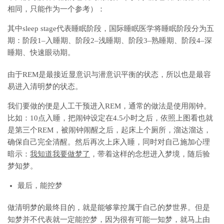
相同，只能作为一个参考）：
其中sleep stage代表睡眠阶段，国际睡眠医学将睡眠阶段分为五
期：阶段1–入睡期、阶段2–浅睡期、阶段3–熟睡期、阶段4–深
睡期、快速眼动期。
由于REM是最接近显意识与潜意识平衡的状态，所以也是最容
易进入清明梦的状态。
我们要做的便是人工干预进入REM，通常的做法是使用闹钟。
比如：10点入睡，把闹钟设定在4.5小时之后，依照上图看也就
是第三个REM，被闹钟闹醒之后，起床上个厕所，溜达溜达，
确保自己完全清醒。然后再次上床入睡，同时对自己施加心理
暗示：
我知道我要做梦了
，带着这样的念想进入梦境，随后验
梦知梦。
最后，能控梦
做清明梦的最终目的，就是能够掌控属于自己的梦世界。但是
知梦并不代表就一定能控梦，因为很有可能一知梦，就马上由