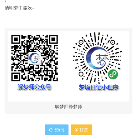
↓
清明梦中撒欢~
解梦师释梦师
赞(
0
)
打赏