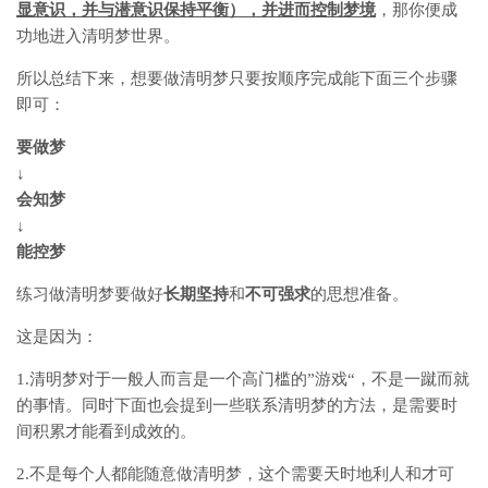
显意识，并与潜意识保持平衡），并进而控制梦境
，那你便成
功地进入清明梦世界。
所以总结下来，想要做清明梦只要按顺序完成能下面三个步骤
即可：
要做梦
↓
会知梦
↓
能控梦
练习做清明梦要做好
长期坚持
和
不可强求
的思想准备。
这是因为：
1.清明梦对于一般人而言是一个高门槛的”游戏“，不是一蹴而就
的事情。同时下面也会提到一些联系清明梦的方法，是需要时
间积累才能看到成效的。
2.不是每个人都能随意做清明梦，这个需要天时地利人和才可