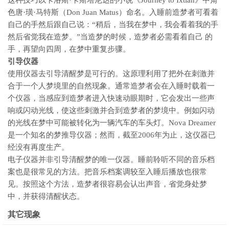
这种技巧以卡洛斯·卡斯塔尼达的小说《Journey to Ixtlan》中角
色唐·璜·马特斯（Don Juan Matus）命名。入睡前造梦者可看着
自己的手然后跟自己说：“稍后，当我在梦中，我会看着我的手
然后省觉我在造梦。”当造梦的时候，造梦者必需看着自己 的
手，再望向四周，在梦中重复步骤。
引导仪器
使用仪器去引导清醒梦是可行的。这原理利用了把外在刺激并
合于一个人梦境里的自然现象。通常造梦者会在入睡时载着一
个仪器，当感应到造梦者进入快速动眼期时，它会发出一些声
响或闪动光线，使这些刺激并合到造梦者的梦境中。例如闪动
的光线在梦中可能被转化为一辆汽车的车头灯。Nova Dreamer
是一个知名的梦推导仪器；然而，截至2006年为止，这仪器已
经没有再度生产。
电子仪器并非引导清醒梦的唯一仪器。睡前聆听不同的音乐档
案也是很常见的方法。把音乐档案调较至入睡后播放也很常
见。按照这个方法，造梦者很容易会认出声音，省觉身处梦
中，并获得清醒状态。
其它现象