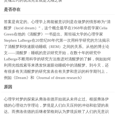
灵魂出窍的说法完全就是无稽之谈
是否存在
答案是肯定的。心理学上将能被意识到是在做梦的情形称为“清
醒梦（lucid dream）”，这个概念最早在1968年由哲学家Celia
Green在他的《清醒梦》一书提出。斯坦福大学的心理学家
Stephen LaBerge在20世纪80年代第一次用科学研究的方法揭示
了清醒梦和快速眼动睡眠（REM）之间的关系。从他的博士论
文——清醒梦：睡眠的意识研究开始，在数十年的研究中
LaBerge不断用科学的研究方法推进对清醒梦的了解，例如如何
利用光线线索等来诱发快速眼动睡眠中的清醒梦。到今天，还
有很多有关清醒梦的研究发表在有关梦和意识的科学期刊上，
例如《Dream》和《Journal of dream research》
原因
心理学对梦的探索从弗洛依德开始就从未停止过。根据弗洛伊
德的心理动力学理论，梦境是人们白天压抑的冲动和欲望的表
达。而弗洛依德的后继者荣格则认为梦境反映了人们的无意识