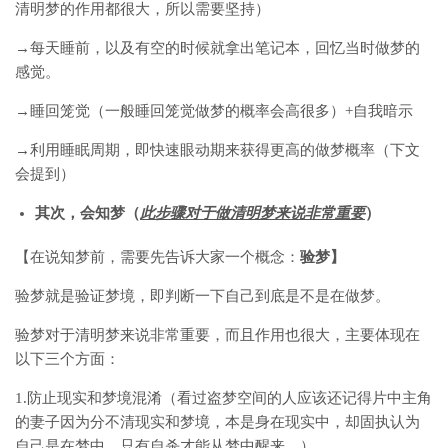
清明梦的作用都很大，所以需要坚持）
→每天睡前，以及有空的时候就拿出笔记本，回忆当时做梦的
感觉。
→睡回笼觉（一般睡回笼觉做梦的概率会高很多）+自我暗示
→利用睡眠周期，即快速眼动期来获得更高的做梦概率（下文
会提到）
其次，会知梦（
此步骤对于做清明梦来说非常重要
）
【在说知梦前，需要先告诉大家一个概念：
验梦】
验梦就是验证梦境，即判断一下自己到底是不是在做梦。
验梦对于清明梦来说非常重要，而且作用也很大，主要体现在
以下三个方面：
1.防止现实和梦境混淆（看过盗梦空间的人应该还记得片中主角
的妻子因为分不清现实和梦境，本是身在现实中，却固执认为
自己是在梦中，只有自杀才能从梦中醒来。）