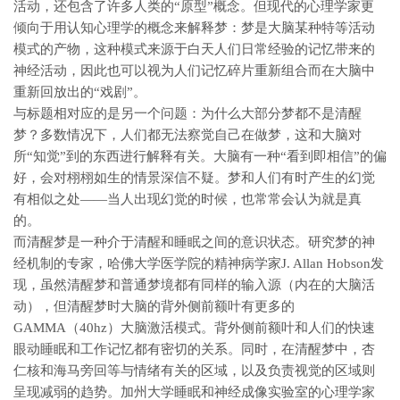
活动，还包含了许多人类的“原型”概念。但现代的心理学家更
倾向于用认知心理学的概念来解释梦：梦是大脑某种特等活动
模式的产物，这种模式来源于白天人们日常经验的记忆带来的
神经活动，因此也可以视为人们记忆碎片重新组合而在大脑中
重新回放出的“戏剧”。
与标题相对应的是另一个问题：为什么大部分梦都不是清醒
梦？多数情况下，人们都无法察觉自己在做梦，这和大脑对
所“知觉”到的东西进行解释有关。大脑有一种“看到即相信”的偏
好，会对栩栩如生的情景深信不疑。梦和人们有时产生的幻觉
有相似之处——当人出现幻觉的时候，也常常会认为就是真
的。
而清醒梦是一种介于清醒和睡眠之间的意识状态。研究梦的神
经机制的专家，哈佛大学医学院的精神病学家J. Allan Hobson发
现，虽然清醒梦和普通梦境都有同样的输入源（内在的大脑活
动），但清醒梦时大脑的背外侧前额叶有更多的
GAMMA（40hz）大脑激活模式。背外侧前额叶和人们的快速
眼动睡眠和工作记忆都有密切的关系。同时，在清醒梦中，杏
仁核和海马旁回等与情绪有关的区域，以及负责视觉的区域则
呈现减弱的趋势。加州大学睡眠和神经成像实验室的心理学家