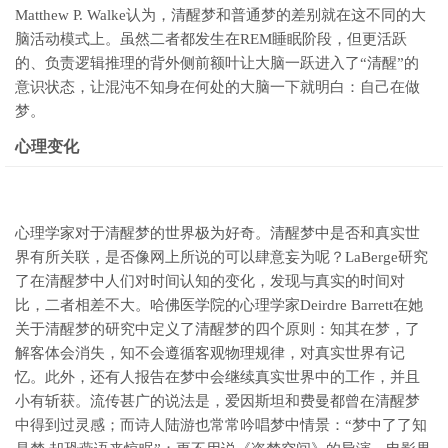
Matthew P. Walke认为，清醒梦和普通梦的差别就在这不同的大
脑活动模式上。虽然二者都发生在REM睡眠阶段，但更活跃
的、负责逻辑推理的背外侧前额叶让大脑一跃进入了“清醒”的
意识状态，让混沌不知身在何处的大脑一下就明白：自己在做
梦。
心理变化
心理学家对于清醒梦的世界极为好奇。清醒梦中是否和真实世
界有所关联，是否像网上所说的可以肆意妄为呢？LaBerge研究
了在清醒梦中人们对时间认知的变化，发现与真实的时间对
比，二者相差不大。哈佛医学院的心理学家Deirdre Barrett在她
关于清醒梦的研究中定义了清醒梦的四个原则：知其在梦，了
解客体会消失，知不会遵循客观物理规律，对真实世界有记
忆。此外，还有人报告在梦中会继续真实世界中的工作，并且
小有斩获。流传甚广的说法是，爱因斯坦和费曼都曾在清醒梦
中得到过灵感；而诗人陆游也常常吟唱梦中情景：“梦中了了知