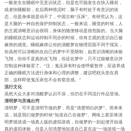
一般发生在睡眠中无意识状态，但是也可能发生在快入睡前，
或者快睡醒前，在后两种情况时，脑子有时处于有意识的状
态，但是身体就是动不了，中国古称“压床”。有研究认为，这
是大脑的一种自然保护抑制状态，一般来说，睡觉的时候，人
的主观清晰意识会很弱，身体的随便移动是很危险的。当大脑
的睡眠状态和运动抑制不同步的时候，你有主观的意识自己被
麻痹的感觉。睡眠麻痹让你的清醒梦在物理层面不同于现实，
你虽然可以清晰的在自己的梦中不受限制，如意识清晰的体验
飞翔，但你不是真的在飞翔，你还在梦中，只不过能够意识并
控制这种体验罢了。“注：鬼压床有时会使呼吸暂停，应该养成
正确的睡眠方法进行身体和心理的调整，建议吧枕头垫在肩
部，这样即使鬼压床也不会有窒息感。”
流行文化
虽然大众大多对清醒梦认识不深，但仍在不同流行作品登场。
清明梦与灵魂出窍
清明梦，可不是清明节做的梦，而是“清楚明白的梦”。简单来
说，就是我们做梦的时候“知道自己在做梦”。网络上甚至将清
明梦描述成一场真人版的虚拟游戏，自做梦的一刻起便开始逼
真的虚拟体验，但是人却清楚地知道自己是在这“一场游戏一场