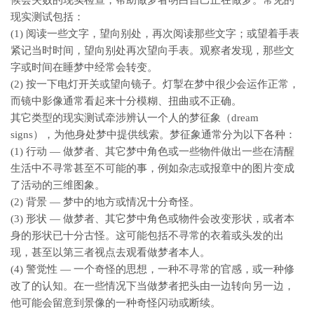
候会失败的现实检查，帮助做梦者明白自己正在做梦。常见的
现实测试包括：
(1) 阅读一些文字，望向别处，再次阅读那些文字；或望着手表
紧记当时时间，望向别处再次望向手表。观察者发现，那些文
字或时间在睡梦中经常会转变。
(2) 按一下电灯开关或望向镜子。灯掣在梦中很少会运作正常，
而镜中影像通常看起来十分模糊、扭曲或不正确。
其它类型的现实测试牵涉辨认一个人的梦征象（dream
signs），为他身处梦中提供线索。梦征象通常分为以下各种：
(1) 行动 — 做梦者、其它梦中角色或一些物件做出一些在清醒
生活中不寻常甚至不可能的事，例如杂志或报章中的图片变成
了活动的三维图象。
(2) 背景 — 梦中的地方或情况十分奇怪。
(3) 形状 — 做梦者、其它梦中角色或物件会改变形状，或者本
身的形状已十分古怪。这可能包括不寻常的衣着或头发的出
现，甚至以第三者视点去观看做梦者本人。
(4) 警觉性 — 一个奇怪的思想，一种不寻常的官感，或一种修
改了的认知。在一些情况下当做梦者把头由一边转向另一边，
他可能会留意到景像的一种奇怪闪动或断续。