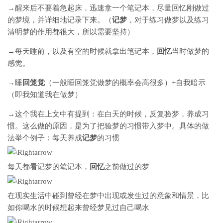
→醒来后不要着急起床，迅速拿一个笔记本，尽量回忆刚做过
的梦境，并详细地记录下来。（
记梦
，对于练习做梦以及练习
清明梦的作用都很大，所以需要坚持）
→每天睡前，以及有空的时候就拿出笔记本，
回忆
当时做梦的
感觉。
→睡
回笼觉
（一般睡回笼觉做梦的概率会高很多）+自我暗示
（即我知道我在做梦）
→这个我在上文中有提到：在白天的时候，反复验梦，养成习
惯。这么做的原因，是为了把验梦的习惯带入梦中。具体的做
法举个例子：每天养成
记梦
的习惯
每天都看记梦的笔记本，
回忆
之前做过的梦
在现实生活中碰到曾经在梦中出现或发生过的意象和情景，比
如你喝水的时候想起来曾经梦见过自己喝水