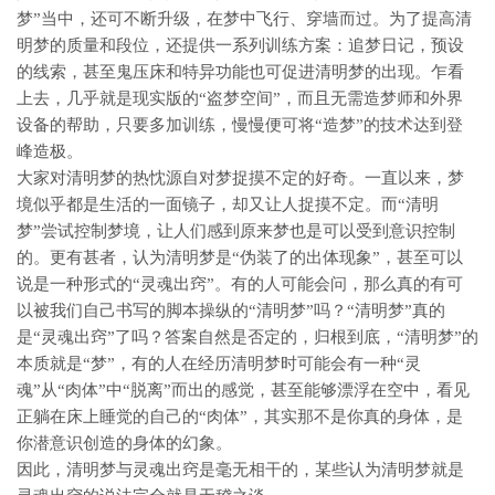
梦”当中，还可不断升级，在梦中飞行、穿墙而过。为了提高清
明梦的质量和段位，还提供一系列训练方案：追梦日记，预设
的线索，甚至鬼压床和特异功能也可促进清明梦的出现。乍看
上去，几乎就是现实版的“盗梦空间”，而且无需造梦师和外界
设备的帮助，只要多加训练，慢慢便可将“造梦”的技术达到登
峰造极。
大家对清明梦的热忱源自对梦捉摸不定的好奇。一直以来，梦
境似乎都是生活的一面镜子，却又让人捉摸不定。而“清明
梦”尝试控制梦境，让人们感到原来梦也是可以受到意识控制
的。更有甚者，认为清明梦是“伪装了的出体现象”，甚至可以
说是一种形式的“灵魂出窍”。有的人可能会问，那么真的有可
以被我们自己书写的脚本操纵的“清明梦”吗？“清明梦”真的
是“灵魂出窍”了吗？答案自然是否定的，归根到底，“清明梦”的
本质就是“梦”，有的人在经历清明梦时可能会有一种“灵
魂”从“肉体”中“脱离”而出的感觉，甚至能够漂浮在空中，看见
正躺在床上睡觉的自己的“肉体”，其实那不是你真的身体，是
你潜意识创造的身体的幻象。
因此，清明梦与灵魂出窍是毫无相干的，某些认为清明梦就是