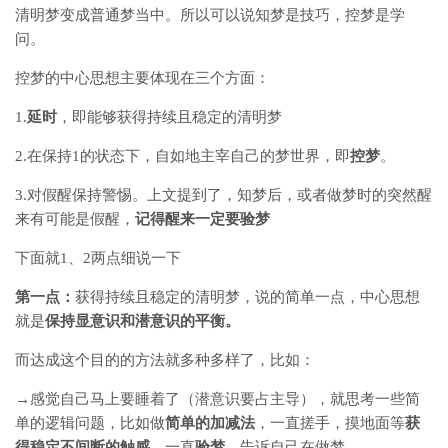
清明梦变成普通梦当中。所以可以说知梦是技巧，控梦是学
问。
控梦的中心思想主要体现在三个方面：
1.
延时
，即能够获得持续且稳定的清明梦
2.在保持1的状态下，自如地主宰自己的梦世界，即
控梦
。
3.对假醒保持警惕。上文提到了，知梦后，或者做梦时的突然醒
来有可能是假醒，
记得醒来一定要验梦
下面就1、2两点细说一下
第一点：
获得持续且稳定的清明梦，说的简单一点，中心思想
就是
保持显意识和潜意识的平衡。
而达成这个目的的方法就多种多样了，比如：
→感觉自己马上要睡着了（潜意识要占主导），就思考一些简
单的逻辑问题，比如做
简单的加减法
，一直搓手，摸地面等
获
得稳定不间断的触感
，一直
验梦
，告诉自己在做梦