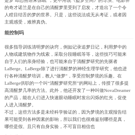
是梦 却恐燕语来惊眠”；更不用说《盗梦空间》的导演、电影界
的奇才诺兰是在自己的清醒梦里受到了启发，才造出了一个令
人瞠目结舌的梦的世界。只是，这些说法或无从考证，或者因
主观感受，难辨真伪。
能控制吗
很多指导训练清明梦的诀窍，例如记录追梦日记，利用梦中的
人物或建筑物作为线索，采取分段睡眠等等，这些技巧可能来
自于人们的亲身经验，也可能来自于清醒梦研究的先驱者
LaBerge。LaBerge除了进行清醒梦的神经生理学研究，他也进
行各种清醒梦培训，教人“做梦”，享受控制梦境的乐趣。在
LaBerge供职的一个叫“清醒梦研究所”的网站上，传授了很多提
高清醒梦几率的方法。此外，他还开发了一种叫做NovaDreamer
的产品，能在人们进入快速眼动睡眠时发出闪烁的红光，促使
人进入清醒梦。
不过，这些方法多是未经科学验证的，因为梦境的主观报告结
果可能受到各种因素的影响，所以我们也很难鉴别哪些是真，
哪些是假。且只有自身实验，不可盲目相信也