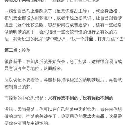
→感觉自己马上要醒来了（显意识要占主导），就全身
放松
，
把思想全部投入到梦境中，或者干脆放松意识，让自己跟着梦
境走（这个比较危险，容易瞬间变成普通梦），还有一些经常
做清明梦的高手，会总结出一些比较奇怪的但行之有效的方
法，我听说过的比如”梦中吃人“，”找一个
井盖
，打开后跳下去“
第二点：
控梦
很多新手，在知梦后就开始兴奋，急于控梦，这样很容易造成
显意识占主导地位，从而醒来。
所以切记不要着急，等能获得持续稳定的清明梦境后，再尝试
控制自己的梦。
而控梦的中心思想是：
只有你想不到的，没有你做不到的
没错，因为是梦，你可以在自己的梦中为所欲为，做任何你想
做的事情。控梦的关键在于，你要用你的
意念力去想
，这是需
要你在清明梦中锻炼的。