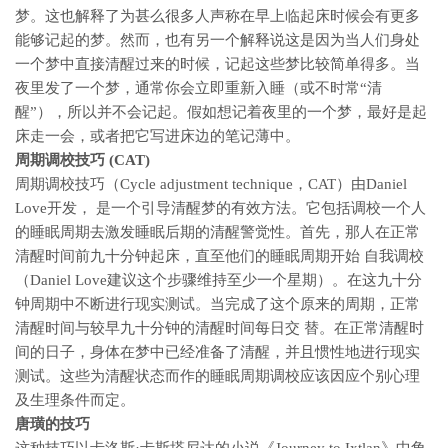
梦。这也解释了为甚么很多人声称在早上临起床时候会有更多
能够记起的梦。然而，也有另一个解释说这是因为当人们身处
一个梦中直接清醒过来的时候，记起这些梦比较简单得多。当
夜里发了一个梦，通常你会立即重新入睡（或不时常“清
醒”），所以并不会记起。假如想记着夜里的一个梦，最好是起
床走一会，或者把它写进床边的笔记薄中。
周期调校技巧 (CAT)
周期调校技巧（Cycle adjustment technique，CAT）由Daniel
Love开发， 是一个引导清醒梦的有效方法。它包括调校一个人
的睡眠周期去激发睡眠后期的清醒警觉性。首先，那人在正常
清醒时间前九十分钟起床，直至他们的睡眠周期开始 自我调校
（Daniel Love建议这个步骤维持至少一个星期）。在这九十分
钟周期中不断进行现实测试。当完成了这个原来的周期，正常
清醒时间与较早九十分钟的清醒时间每日交 替。在正常清醒时
间的日子，身体在梦中已经准备了清醒，并且惯性地进行现实
测试。这些为清醒状态而作的睡眠周期调校应该因应个别心理
及生理条件而定。
唐璜的技巧