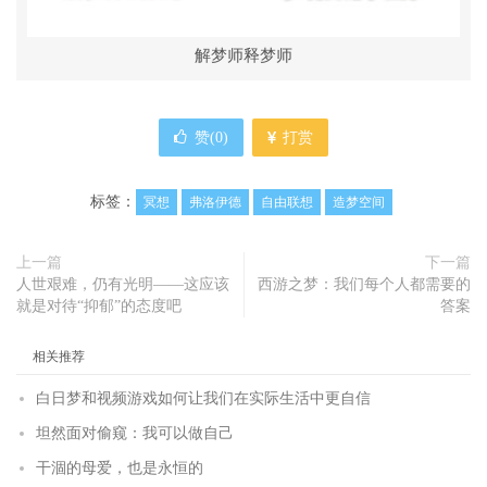
解梦师释梦师
赞(
0
)
打赏
标签：
冥想
弗洛伊德
自由联想
造梦空间
上一篇
下一篇
人世艰难，仍有光明——这应该
西游之梦：我们每个人都需要的
就是对待“抑郁”的态度吧
答案
相关推荐
白日梦和视频游戏如何让我们在实际生活中更自信
坦然面对偷窥：我可以做自己
干涸的母爱，也是永恒的