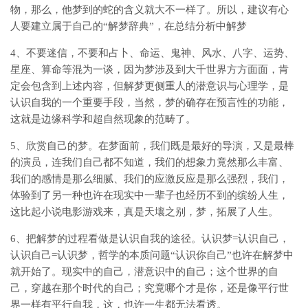
物，那么，他梦到的蛇的含义就大不一样了。所以，建议有心
人要建立属于自己的“解梦辞典”，在总结分析中解梦
4、不要迷信，不要和占卜、命运、鬼神、风水、八字、运势、
星座、算命等混为一谈，因为梦涉及到大千世界方方面面，肯
定会包含到上述内容，但解梦更侧重人的潜意识与心理学，是
认识自我的一个重要手段，当然，梦的确存在预言性的功能，
这就是边缘科学和超自然现象的范畴了。
5、欣赏自己的梦。在梦面前，我们既是最好的导演，又是最棒
的演员，连我们自己都不知道，我们的想象力竟然那么丰富、
我们的感情是那么细腻、我们的应激反应是那么强烈，我们，
体验到了另一种也许在现实中一辈子也经历不到的缤纷人生，
这比起小说电影游戏来，真是天壤之别，梦，拓展了人生。
6、把解梦的过程看做是认识自我的途径。认识梦=认识自己，
认识自己=认识梦，哲学的本质问题“认识你自己”也许在解梦中
就开始了。现实中的自己，潜意识中的自己；这个世界的自
己，穿越在那个时代的自己；究竟哪个才是你，还是像平行世
界一样有平行自我，这，也许一生都无法看透。