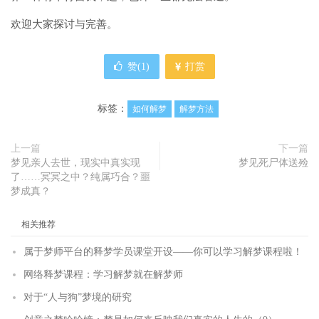
欢迎大家探讨与完善。
赞(
1
)
打赏
标签：
如何解梦
解梦方法
上一篇
下一篇
梦见亲人去世，现实中真实现
梦见死尸体送殓
了……冥冥之中？纯属巧合？噩
梦成真？
相关推荐
属于梦师平台的释梦学员课堂开设——你可以学习解梦课程啦！
网络释梦课程：学习解梦就在解梦师
对于“人与狗”梦境的研究