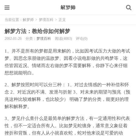
当前位置：
解梦师
>
梦境百科
>
正文
解梦方法：教给你如何解梦
2002-01-26
分类：
梦境百科
阅读(4003)
评论(0)
1、并不是所有的梦都是用来解的，比如因考试压力大做的考试
梦、因思念亲朋做的温故梦、因看小说电影做的共鸣梦等，这
些皆因近况、情绪而左右做的梦不需要解释，你静下心来仔细
想想就能明白。
2、解梦按照时间可以分三种： 1、对过去情感的一种补偿和怀
念 2、对近况的不满、发泄与折射 3、对未来的期望与预兆（预
兆这种比较难解释，也比较少） 明确了梦的分类，能更好的理
解和解释梦。
3、梦见什么查什么是最简单的解梦方法，有一定通用性和代表
性，但不一定适合所有人。比如梦见蛇缠身，通常意义象征着
挫折和背叛，但有人从小就喜欢蛇，蛇对他来说是可爱的动