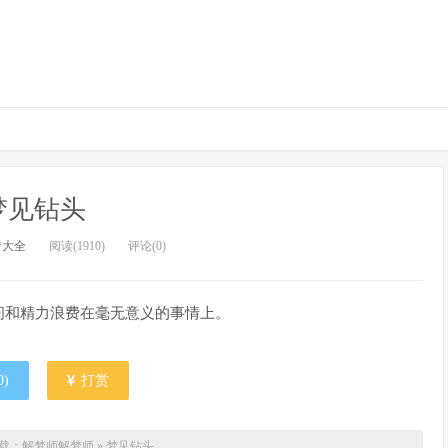
梦见钻头
梦大全
阅读(1910)
评论(0)
间和精力浪费在毫无意义的事情上。
0
)
打赏
载：解梦师
解梦师
»
梦见钻头