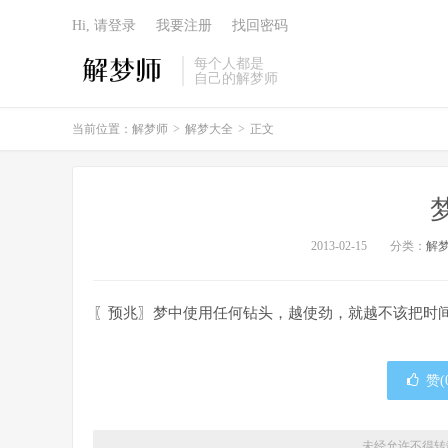
Hi, 请登录
我要注册
找回密码
每个人都是
自己的解梦师
当前位置：
解梦师
>
解梦大全
>
正文
2013-02-15
分类：
解
〖预兆〗梦中使用任何钻头，越使劲，就越不该把时
赞(
未经允许不得转