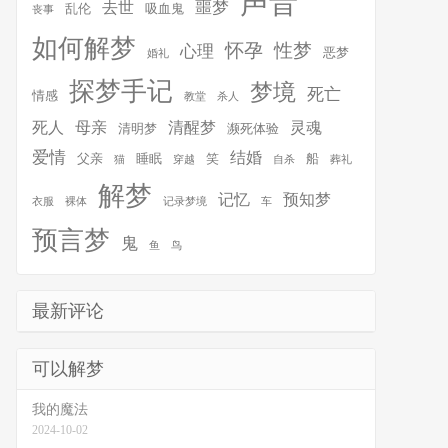
声音
噩梦
去世
乱伦
吸血鬼
丧事
如何解梦
怀孕
性梦
心理
恶梦
婚礼
探梦手记
梦境
死亡
情感
教堂
杀人
死人
母亲
清醒梦
灵魂
清明梦
濒死体验
爱情
结婚
父亲
睡眠
笑
船
猫
穿越
自杀
葬礼
解梦
记忆
预知梦
衣服
裸体
记录梦境
车
预言梦
鬼
鱼
鸟
最新评论
可以解梦
我的魔法
2024-10-02