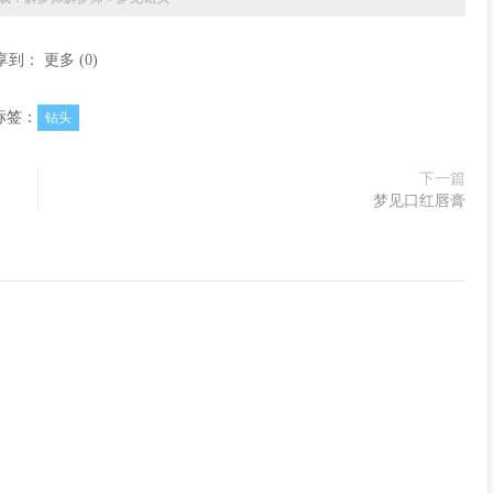
享到：
更多
(
0
)
标签：
钻头
下一篇
梦见口红唇膏