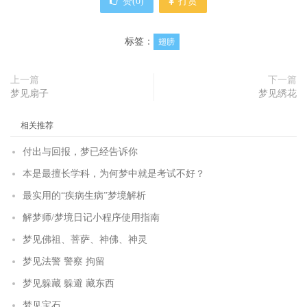
赞(
0
)
打赏
标签：
翅膀
上一篇
下一篇
梦见扇子
梦见绣花
相关推荐
付出与回报，梦已经告诉你
本是最擅长学科，为何梦中就是考试不好？
最实用的“疾病生病”梦境解析
解梦师/梦境日记小程序使用指南
梦见佛祖、菩萨、神佛、神灵
梦见法警 警察 拘留
梦见躲藏 躲避 藏东西
梦见宝石